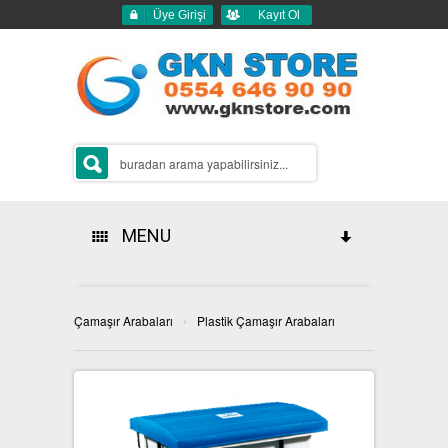
Üye Girişi
Kayıt Ol
MENU
HAKKIMIZDA
›
Çamaşır Arabaları
Plastik Çamaşır Arabaları
ÜRÜNLERİMİZ
GERİ DÖNÜŞÜM ÇÖP KUTULARI
2Lİ GERİ DÖNÜŞÜM KUTULARI
SIFIR ATIK KUTULARI