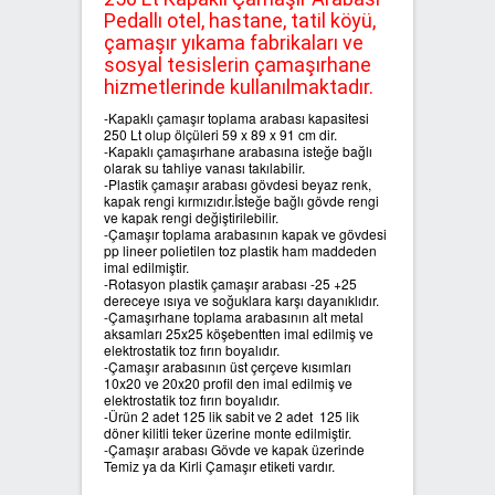
Pedallı otel, hastane, tatil köyü,
çamaşır yıkama fabrikaları ve
SIFIR ATIK ÇÖP POŞETLERİ
sosyal tesislerin çamaşırhane
hizmetlerinde kullanılmaktadır.
SIFIR ATIK GERİ DÖNÜŞÜM
-Kapaklı çamaşır toplama arabası kapasitesi
KUTULARI
250 Lt olup ölçüleri 59 x 89 x 91 cm dir.
-Kapaklı çamaşırhane arabasına isteğe bağlı
olarak su tahliye vanası takılabilir.
-Plastik çamaşır arabası gövdesi beyaz renk,
kapak rengi kırmızıdır.İsteğe bağlı gövde rengi
ve kapak rengi değiştirilebilir.
-Çamaşır toplama arabasının kapak ve gövdesi
pp lineer polietilen toz plastik ham maddeden
imal edilmiştir.
-Rotasyon plastik çamaşır arabası -25 +25
dereceye ısıya ve soğuklara karşı dayanıklıdır.
-Çamaşırhane toplama arabasının alt metal
aksamları 25x25 köşebentten imal edilmiş ve
elektrostatik toz fırın boyalıdır.
-Çamaşır arabasının üst çerçeve kısımları
10x20 ve 20x20 profil den imal edilmiş ve
elektrostatik toz fırın boyalıdır.
-Ürün 2 adet 125 lik sabit ve 2 adet 125 lik
döner kilitli teker üzerine monte edilmiştir.
-Çamaşır arabası Gövde ve kapak üzerinde
Temiz ya da Kirli Çamaşır etiketi vardır.