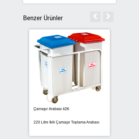
Benzer Ürünler
Çamaşır Arabası 426
Çamaşı
560 Lit
220 Litre İkili Çamaşır Toplama Arabası
Arabas