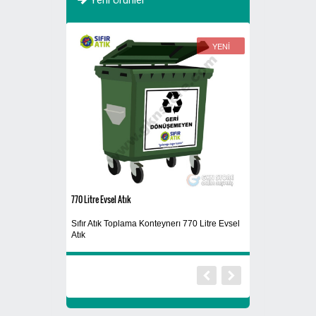
YENİ
YENİ
770 Litre Evsel Atık
Siyah
Sıfır Atık Toplama Konteynerı 770 Litre Evsel
Yıkanabilir Maske
Atık