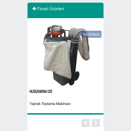
Fırsat Ürünleri
İNDİRİMDE
HUSQVARNA 120
608A3
Yaprak Toplama Makinası
Cam Atık Kutusu