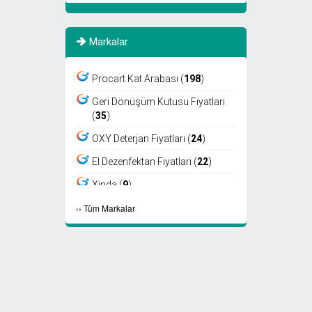
Markalar
Procart Kat Arabası (
198
)
Geri Dönüşüm Kutusu Fiyatları
(
35
)
OXY Deterjan Fiyatları (
24
)
El Dezenfektan Fiyatları (
22
)
Xinda (
9
)
›
›
Tüm Markalar
Viper (
8
)
Fantom (
7
)
Sıfır Atık Kutusu Fiyatları (
6
)
Ayaklı Küllük Fiyatları (
4
)
Select Kağıt Havlu (
4
)