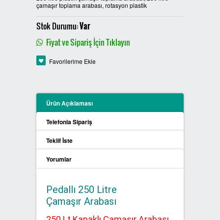
çamaşır toplama arabası, rotasyon plastik
PLASTİK SIFIR ATIK KUTULARI
Stok Durumu:
Var
BOYALI SIFIR ATIK KUTULARI
Fiyat ve Sipariş İçin Tıklayın
METAL SIFIR ATIK KUTULARI
Favorilerime Ekle
ÖZEL ÜRETİM SIFIR ATIK
KUTULARI
Ürün Açıklaması
PROCYCLE SIFIR ATIK
Telefonla Sipariş
KUTULARI
Teklif İste
PİL ATIK KUTULARI
Yorumlar
SIFIR ATIK KONTEYNERLARI
Pedallı 250 Litre
Çamaşır Arabası
SIFIR ATIK BİLGİLENDİRME
PANOSU
250 Lt Kapaklı Çamaşır Arabası