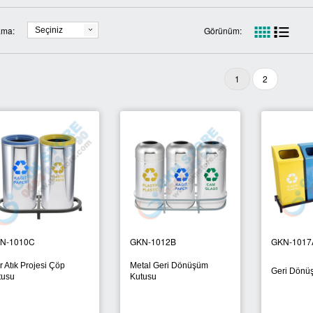
ama:
Görünüm:
Seçiniz
1
2
El Kurutma Makinesi GSQ250B
30 Kg
 Makinası
Döner Başlıklı El kurutma Makinası
Bulaşık Mak
N-1010C
GKN-1012B
GKN-1017
ır Atık Projesi Çöp
Metal Geri Dönüşüm
Geri Dönü
tusu
Kutusu