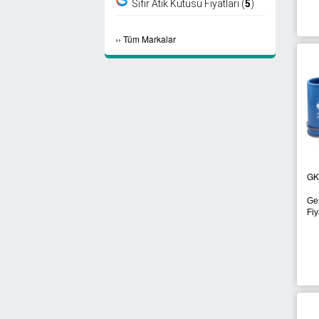
Sıfır Atık Kutusu Fiyatları (
5
)
›
›
Tüm Markalar
GK
Ge
Fiy