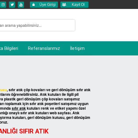
Üye Girişi
Kayıt Ol
 Bilgileri
Referanslarımız
İletişim
tusu
, sıfır atık çöp kovaları ve geri dönüşüm sıfır atık
tlarını öğrenebilirsiniz. Atık kutuları ile ilgili pil
a plastik geri dönüşüm çöp kovaları satışımız
arı toplamak için sıfır atık poşetleri satışımız uygun
samında
sıfır atık
kutuları renk ve etiket yapımı özel
lığı onaylı sıfır atık kutuları web sayfası. Atık
yrıştırma kutuları, geri dönüşüm kutusu, geri dönüşüm
oruz.
NLIĞI SIFIR ATIK