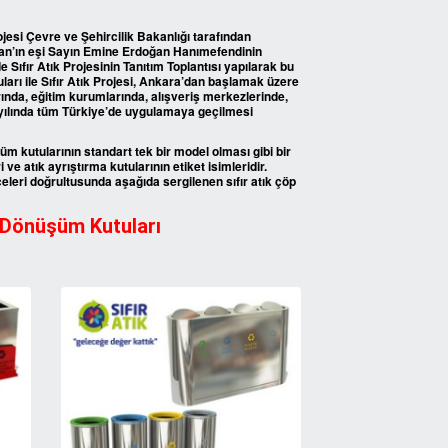
ojesi Çevre ve Şehircilik Bakanlığı tarafından
n’ın eşi Sayın Emine Erdoğan Hanımefendinin
 Sıfır Atık Projesinin Tanıtım Toplantısı yapılarak bu
ları ile Sıfır Atık Projesi, Ankara’dan başlamak üzere
ında, eğitim kurumlarında, alışveriş merkezlerinde,
 yılında tüm Türkiye’de uygulamaya geçilmesi
üm kutularının standart tek bir model olması gibi bir
 atık ayrıştırma kutularının etiket isimleridir.
eleri doğrultusunda aşağıda sergilenen sıfır atık çöp
i Dönüşüm Kutuları