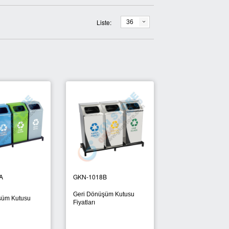
Liste:
36
Sigaralık 280B
Plastik Atık
ina Parlatıcısı
Dış Mekan Ayaklı Küllük
Geri Dönü
A
GKN-1018B
Geri Dönüşüm Kutusu
şüm Kutusu
Fiyatları