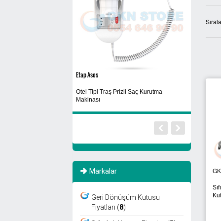
Sıral
Siyah
VIPER AS 430C
ş Prizli Saç Kurutma
Yıkanabilir Maske
Yer Temizlik
GK
Markalar
Sıf
Ku
Geri Dönüşüm Kutusu
Fiyatları (
8
)