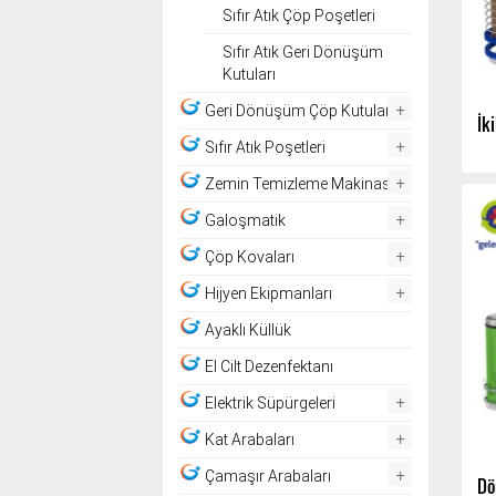
Sıfır Atık Çöp Poşetleri
Sıfır Atık Geri Dönüşüm
Kutuları
+
Geri Dönüşüm Çöp Kutuları
İki
+
Sıfır Atık Poşetleri
+
Zemin Temizleme Makinası
+
Galoşmatik
+
Çöp Kovaları
+
Hijyen Ekipmanları
Ayaklı Küllük
El Cilt Dezenfektanı
+
Elektrik Süpürgeleri
+
Kat Arabaları
+
Çamaşır Arabaları
Dö