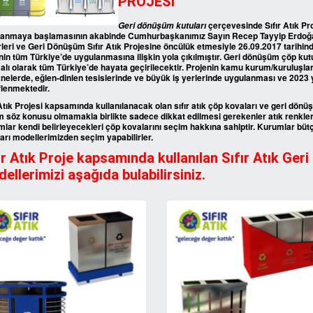
PROJESİ
çerçevesinde Sıfır Atık Pr
Geri dönüşüm kutuları
lanmaya başlamasının akabinde Cumhurbaşkanımız Sayın Recep Tayyip Erdoğa
rleri ve Geri Dönüşüm Sıfır Atık Projesine öncülük etmesiyle 26.09.2017 tarihinde
nin tüm Türkiye’de uygulanmasına ilişkin yola çıkılmıştır. Geri dönüşüm çöp kutu
lı olarak tüm Türkiye’de hayata geçirilecektir. Projenin kamu kurum/kuruluşlar
nelerde, eğlen-dinlen tesislerinde ve büyük iş yerlerinde uygulanması ve 2023
lenmektedir.
 Atık Projesi kapsamında kullanılanacak olan sıfır atık çöp kovaları ve geri dönüş
 söz konusu olmamakla birlikte sadece dikkat edilmesi gerekenler atık renkleri ve
lar kendi belirleyecekleri çöp kovalarını seçim hakkına sahiptir. Kurumlar bütç
arı modellerimizden seçim yapabilirler.
ır Atık Proje kapsamında kullanılan Sıfır Atık Ger
ellerimizi aşağıda bulabilirsiniz.