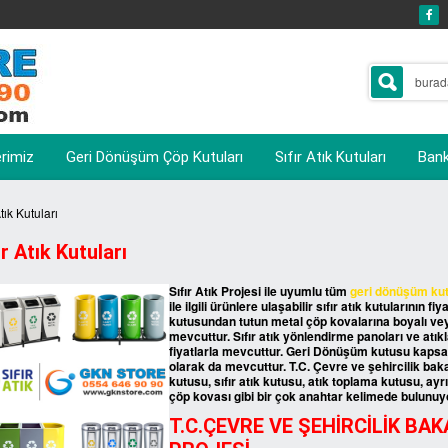
erimiz
Geri Dönüşüm Çöp Kutuları
Sıfır Atık Kutuları
Banka
Atık Kutuları
ır Atık Kutuları
Sıfır Atık Projesi ile uyumlu tüm
geri dönüşüm ku
ile ilgili ürünlere ulaşabilir sıfır atık kutularının fiya
kutusundan tutun metal çöp kovalarına boyalı vey
mevcuttur. Sıfır atık yönlendirme panoları ve atıkl
fiyatlarla mevcuttur. Geri Dönüşüm kutusu kap
olarak da mevcuttur. T.C. Çevre ve şehircilik bakan
kutusu, sıfır atık kutusu, atık toplama kutusu, a
çöp kovası gibi bir çok anahtar kelimede bulunuy
T.C.ÇEVRE VE ŞEHİRCİLİK BAKA