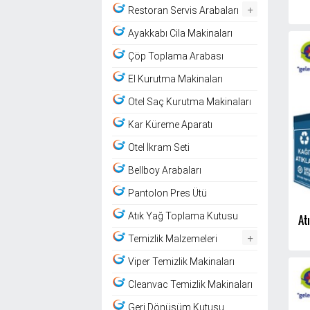
+
Restoran Servis Arabaları
Ayakkabı Cila Makinaları
Çöp Toplama Arabası
El Kurutma Makinaları
Otel Saç Kurutma Makinaları
Kar Küreme Aparatı
Otel İkram Seti
Bellboy Arabaları
Pantolon Pres Ütü
Atık Yağ Toplama Kutusu
At
+
Temizlik Malzemeleri
Viper Temizlik Makinaları
Cleanvac Temizlik Makinaları
Geri Dönüşüm Kutusu