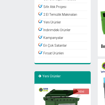
Sıfır Atık Projesi
2.El Temizlik Makinaları
Yeni Ürünler
İndirimdeki Ürünler
Kampanyalar
Bo
En Çok Satanlar
Fırsat Ürünleri
Yeni Ürünler
YENİ
YENİ