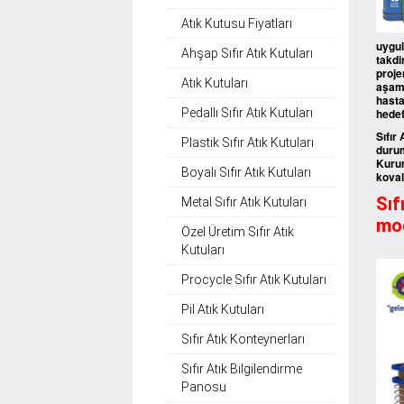
Atık Kutusu Fiyatları
uygu
Ahşap Sıfır Atık Kutuları
takdi
proje
Atık Kutuları
aşama
hasta
Pedallı Sıfır Atık Kutuları
hedef
Sıfır
Plastik Sıfır Atık Kutuları
durum
Kurum
Boyalı Sıfır Atık Kutuları
koval
Sıf
Metal Sıfır Atık Kutuları
mod
Özel Üretim Sıfır Atık
Kutuları
Procycle Sıfır Atık Kutuları
Pil Atık Kutuları
Sıfır Atık Konteynerları
Sıfır Atık Bilgilendirme
Panosu