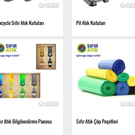
ocycle Sıfır Atık Kutuları
Pil Atık Kutuları
Sigaralık 280A
 Maske
Ayaklı Küllük
fır Atık Bilgilendirme Panosu
Sıfır Atık Çöp Poşetleri