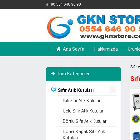
+90 554 646 90 90
Ana Sayfa
Hakkımızda
Ürünl
Sıfır 
Tüm Kategoriler
Sıf
–
Sıfır Atık Kutuları
İkili Sıfır Atık Kutuları
Üçlü Sıfır Atık Kutuları
Dörtlü Sıfır Atık Kutuları
Döner Kapak Sıfır Atık
Kutuları