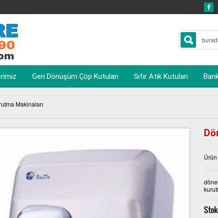
erimiz
Geri Dönüşüm Çöp Kutuları
Sıfır Atık Kutuları
Banka
rutma Makinaları
Dön
Ürün
döner
kurut
Stok