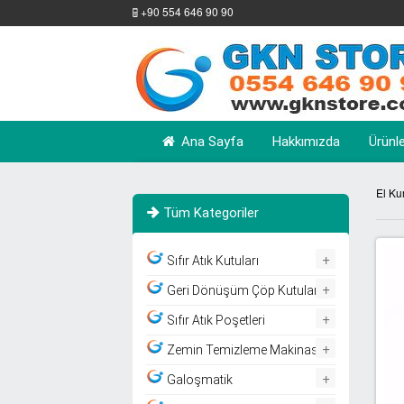
+90 554 646 90 90
Ana Sayfa
Hakkımızda
Ürünl
El Ku
Tüm Kategoriler
+
Sıfır Atık Kutuları
+
Geri Dönüşüm Çöp Kutuları
+
Sıfır Atık Poşetleri
+
Zemin Temizleme Makinası
+
Galoşmatik