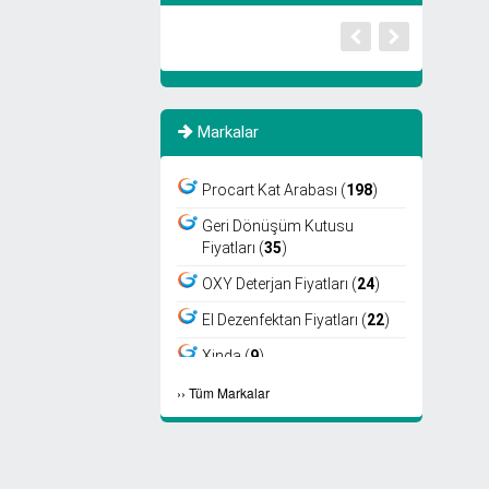
Markalar
Procart Kat Arabası (
198
)
Geri Dönüşüm Kutusu
Fiyatları (
35
)
OXY Deterjan Fiyatları (
24
)
El Dezenfektan Fiyatları (
22
)
Xinda (
9
)
›
›
Tüm Markalar
Viper (
8
)
Fantom (
7
)
Sıfır Atık Kutusu Fiyatları (
6
)