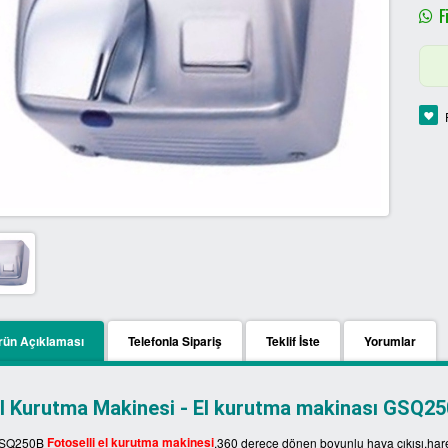
Fi
rün Açıklaması
Telefonla Sipariş
Teklif İste
Yorumlar
l Kurutma Makinesi - El kurutma makinası GSQ2
Fotoselli el kurutma makinesi
SQ250B
,360 derece dönen boyunlu hava çıkışı,harek