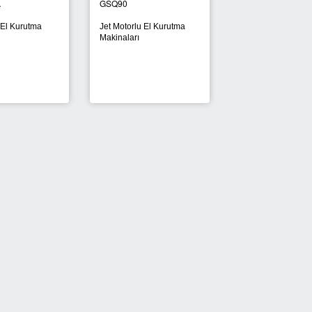
A
GSQ90
GSQ130
El Kurutma
Jet Motorlu El Kurutma
Paslanmaz Çelik E
Makinaları
Kurutma Makinalar
YENİ
YENİ
0B
Sigaralık 280A
yaklı Küllük
Ayaklı Küllük