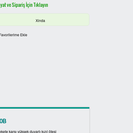
yat ve Sipariş İçin Tıklayın
Xinda
Favorilerime Ekle
50B
ete karşı yüksek duyarlı kızıl ötesi