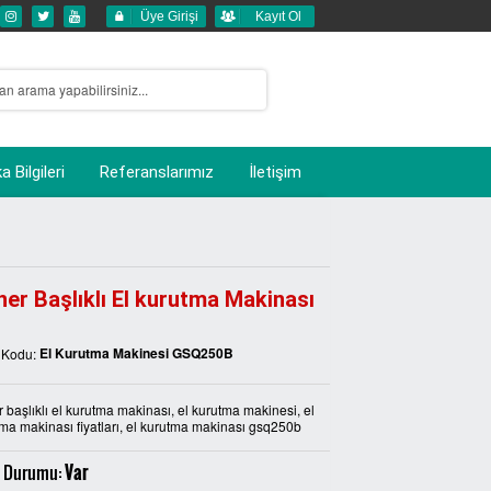
Üye Girişi
Kayıt Ol
 Bilgileri
Referanslarımız
İletişim
er Başlıklı El kurutma Makinası
El Kurutma Makinesi GSQ250B
 Kodu:
 başlıklı el kurutma makinası, el kurutma makinesi, el
ma makinası fiyatları, el kurutma makinası gsq250b
 Durumu:
Var