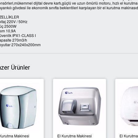
nsörleri,mükemmel dijital devre kartı,güçlü ve uzun ömürlü motoru, hızlı el kurutm
yankılı gövdesi ile ekonomik sınıfta beklentileri karşılayan bir el kurutma makinasıdı
ZELLİKLER
oltaj 220V / 50Hz
üç 2500W
kım 10,9A
üvenlik IPX1-CLASS I
apasite 270m3/h
oyutlar 270x240x200mm
zer Ürünler
 Kurutma Makinesi
El Kurutma Makinesi
El Kurutma