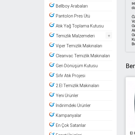
se
Bellboy Arabaları
da
Pantolon Pres Ütü
Ö
V
G
Atık Yağ Toplama Kutusu
A
+
G
Temizlik Malzemeleri
K
B
Viper Temizlik Makinaları
Cleanvac Temizlik Makinaları
Ben
Geri Dönüşüm Kutusu
Sıfır Atık Projesi
2.El Temizlik Makinaları
Yeni Ürünler
İndirimdeki Ürünler
Kampanyalar
En Çok Satanlar
El Kurutma Makinesi
El Kurutma Makinesi
El