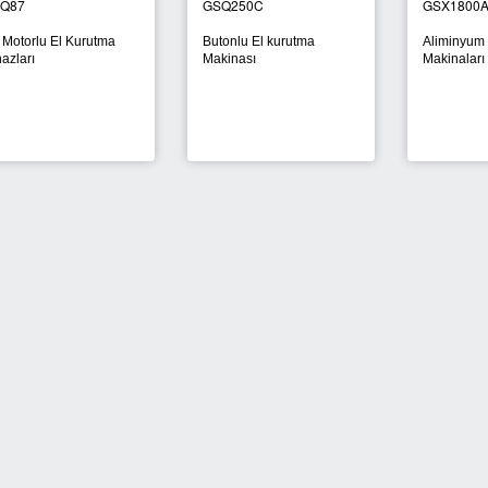
Q87
GSQ250C
GSX1800
 Motorlu El Kurutma
Butonlu El kurutma
Aliminyum 
azları
Makinası
Makinaları
YENİ
YENİ
Atık Fıçısı 30 Litre
Sigaralık 28
 Maske
Atık Yağ Kutusu
Dış Mekan A