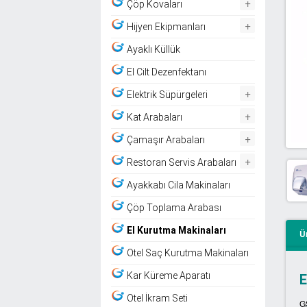
+
Çöp Kovaları
+
Hijyen Ekipmanları
Ayaklı Küllük
El Cilt Dezenfektanı
+
Elektrik Süpürgeleri
+
Kat Arabaları
+
Çamaşır Arabaları
+
Restoran Servis Arabaları
Ayakkabı Cila Makinaları
Çöp Toplama Arabası
El Kurutma Makinaları
Ü
Otel Saç Kurutma Makinaları
Kar Küreme Aparatı
E
Otel İkram Seti
G