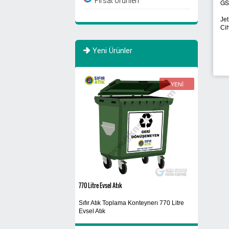
Fırsat Ürünleri
GSQ250A
GSQ83
GS
Fotoselli Jet Motorlu El
Jet
El Kurutma Makinaları
Kurutma Makinası
Cih
Yeni Ürünler
YENİ
YENİ
770 Litre Evsel Atık
Siyah
Sıfır Atık Toplama Konteynerı 770 Litre
Yıkanabilir
Evsel Atık