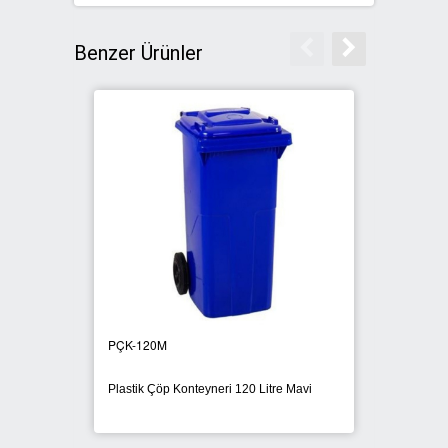
Benzer Ürünler
PÇK-120M
PÇK-7
Plastik Çöp Konteyneri 120 Litre Mavi
770 Lit