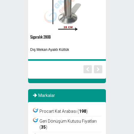
Sigaralık 280B
30 Kg
Dış Mekan Ayaklı Küllük
Bulaşık Makina Par
Markalar
Procart Kat Arabası (
198
)
Geri Dönüşüm Kutusu Fiyatları
(
35
)