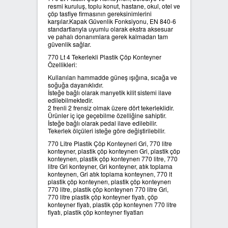
resmi kuruluş, toplu konut, hastane, okul, otel ve
çöp tasfiye firmasının gereksinimlerini
SIFIR ATIK ÇÖP POŞETLERİ
karşılar.Kapak Güvenlik Fonksiyonu, EN 840-6
standartlarıyla uyumlu olarak ekstra aksesuar
ve pahalı donanımlara gerek kalmadan tam
güvenlik sağlar.
SIFIR ATIK GERİ DÖNÜŞÜM
KUTULARI
770 Lt 4 Tekerlekli Plastik Çöp Konteyner
Özellikleri:
Kullanılan hammadde güneş ışığına, sıcağa ve
soğuğa dayanıklıdır.
İsteğe bağlı olarak manyetik kilit sistemi ilave
edilebilmektedir.
2 frenli 2 frensiz olmak üzere dört tekerleklidir.
Ürünler iç içe geçebilme özelliğine sahiptir.
İsteğe bağlı olarak pedal ilave edilebilir.
Tekerlek ölçüleri isteğe göre değiştirilebilir.
770 Litre Plastik Çöp Konteyneri Gri, 770 litre
konteyner, plastik çöp konteynerı Gri, plastik çöp
konteynerı, plastik çöp konteynerı 770 litre, 770
litre Gri konteyner, Gri konteyner, atık toplama
konteynerı, Gri atık toplama konteynerı, 770 lt
plastik çöp konteynerı, plastik çöp konteynerı
770 litre, plastik çöp konteynerı 770 litre Gri,
770 litre plastik çöp konteyner fiyatı, çöp
konteyner fiyatı, plastik çöp konteynerı 770 litre
fiyatı, plastik çöp konteyner fiyatları