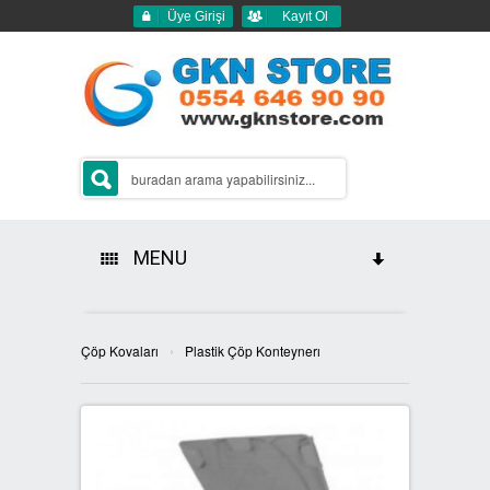
Üye Girişi
Kayıt Ol
MENU
HAKKIMIZDA
›
Çöp Kovaları
Plastik Çöp Konteynerı
ÜRÜNLERİMİZ
GERİ DÖNÜŞÜM ÇÖP KUTULARI
2Lİ GERİ DÖNÜŞÜM KUTULARI
SIFIR ATIK KUTULARI