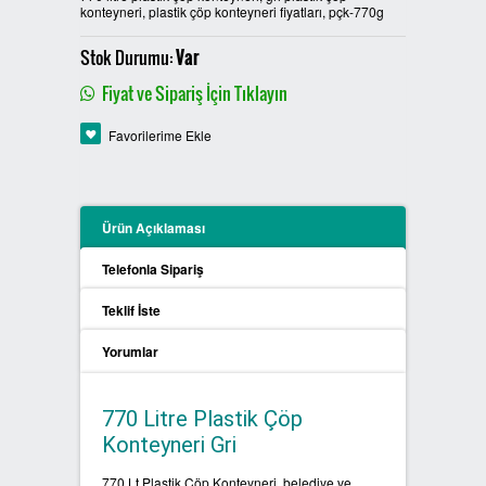
konteyneri, plastik çöp konteyneri fiyatları, pçk-770g
PLASTİK SIFIR ATIK KUTULARI
Stok Durumu:
Var
BOYALI SIFIR ATIK KUTULARI
Fiyat ve Sipariş İçin Tıklayın
METAL SIFIR ATIK KUTULARI
Favorilerime Ekle
ÖZEL ÜRETİM SIFIR ATIK
KUTULARI
Ürün Açıklaması
PROCYCLE SIFIR ATIK
Telefonla Sipariş
KUTULARI
Teklif İste
PİL ATIK KUTULARI
Yorumlar
SIFIR ATIK KONTEYNERLARI
770 Litre Plastik Çöp
Konteyneri Gri
SIFIR ATIK BİLGİLENDİRME
PANOSU
770 Lt Plastik Çöp Konteyneri, belediye ve