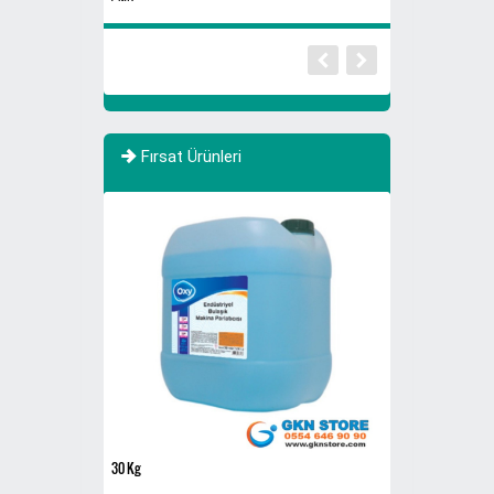
Fırsat Ürünleri
YENİ
30 Kg
HUSQVARNA 120