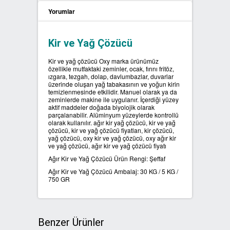
Yorumlar
SIFIR ATIK ÇÖP POŞETLERİ
Kir ve Yağ Çözücü
SIFIR ATIK GERİ DÖNÜŞÜM
KUTULARI
Kir ve yağ çözücü Oxy marka ürünümüz
özellikle mutfaktaki zeminler, ocak, fırını fritöz,
ızgara, tezgah, dolap, davlumbazlar, duvarlar
üzerinde oluşan yağ tabakasının ve yoğun kirin
temizlenmesinde etkilidir. Manuel olarak ya da
zeminlerde makine ile uygulanır. İçerdiği yüzey
aktif maddeler doğada biyolojik olarak
parçalanabilir. Alüminyum yüzeylerde kontrollü
olarak kullanılır. ağır kir yağ çözücü, kir ve yağ
çözücü, kir ve yağ çözücü fiyatları, kir çözücü,
yağ çözücü, oxy kir ve yağ çözücü, oxy ağır kir
ve yağ çözücü, ağır kir ve yağ çözücü fiyatı
Ağır Kir ve Yağ Çözücü Ürün Rengi: Şeffaf
Ağır Kir ve Yağ Çözücü Ambalaj: 30 KG / 5 KG /
750 GR
Benzer Ürünler