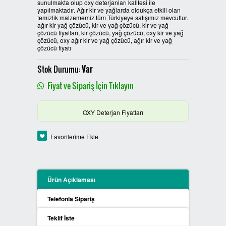
sunulmakta olup oxy deterjanları kalitesi ile
yapılmaktadır. Ağır kir ve yağlarda oldukça etkili olan
PLASTİK SIFIR ATIK KUTULARI
temizlik malzememiz tüm Türkiyeye satışımız mevcuttur.
ağır kir yağ çözücü, kir ve yağ çözücü, kir ve yağ
çözücü fiyatları, kir çözücü, yağ çözücü, oxy kir ve yağ
BOYALI SIFIR ATIK KUTULARI
çözücü, oxy ağır kir ve yağ çözücü, ağır kir ve yağ
çözücü fiyatı
METAL SIFIR ATIK KUTULARI
Stok Durumu:
Var
Fiyat ve Sipariş İçin Tıklayın
ÖZEL ÜRETİM SIFIR ATIK
KUTULARI
OXY Deterjan Fiyatları
PROCYCLE SIFIR ATIK
KUTULARI
Favorilerime Ekle
PİL ATIK KUTULARI
Ürün Açıklaması
SIFIR ATIK KONTEYNERLARI
Telefonla Sipariş
SIFIR ATIK BİLGİLENDİRME
Teklif İste
PANOSU