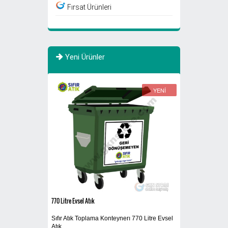
Fırsat Ürünleri
Yeni Ürünler
YENİ
YENİ
770 Litre Evsel Atık
Sigaralık 280B
Sıfır Atık Toplama Konteynerı 770 Litre Evsel
Dış Mekan Ayaklı 
Atık