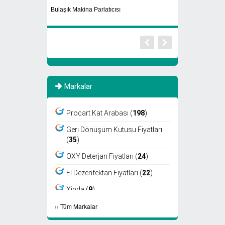
Bulaşık Makina Parlatıcısı
Yaprak Toplama M
Markalar
Procart Kat Arabası (
198
)
Geri Dönüşüm Kutusu Fiyatları
(
35
)
OXY Deterjan Fiyatları (
24
)
El Dezenfektan Fiyatları (
22
)
Xinda (
9
)
›
›
Tüm Markalar
Viper (
8
)
Fantom (
7
)