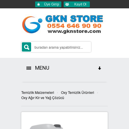
Üye Girişi
Kayıt Ol
MENU
HAKKIMIZDA
›
›
Temizlik Malzemeleri
Oxy Temizlik Ürünleri
ÜRÜNLERİMİZ
Oxy Ağır Kir ve Yağ Çözücü
GERİ DÖNÜŞÜM ÇÖP KUTULARI
2Lİ GERİ DÖNÜŞÜM KUTULARI
SIFIR ATIK KUTULARI