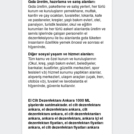
Gıda üretim, hazırlama ve satış alanları:
Gıda üretim, paketleme ve satış yerleri, her türlü
kurum ve kuruluşların yemekhane, mutfak,
kantin ve çay ocakları, tuvaletler, lokanta, kafe
ve pastaneler, kreşler, yaşlı bakım evleri, otel,
pansiyon, turistik tesisler, okul ve eğitim
kurumları ile her türlü askeri alanlarda üretim ve
servis işlerinde çalışan personelin el
dezenfeksiyonu ile bu alanlarda gıda tüketen
insanların özellikle yemek öncesi ve sonrası el
hijyeninde,
Diğer sosyal yaşam ve hizmet alanları:
Tüm kamu ve özel kurum ve kuruluşlarının
(Okul, kreş, yaşlı bakım evleri, belediyeler,
bankalar, kuaförler, güzellik merkezleri, spor
tesisleri v.b) hizmet sunumu yaptıkları alanlar,
alışveriş merkezleri, ulaşım araçları (uçak, tren,
otobüs v.b), tuvalet ve lavobalarda el
hijyeninde, güvenle kullanılır.
El Cilt Dezenfektanı Ankara 1000 ML
şişelerde satılmaktadır. el cilt dezenfektanı
ankara, el dezenfektanı ankara, cilt
dezenfektanı ankara, el cilt dezenfektanları
ankara, ankara el dezenfektanı, ankara içi el
dezenfektan fiyatları, el dezenfektan fiyatları
ankara, el cilt dezenfektan fiyatları ankara