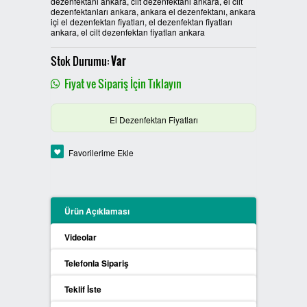
dezenfektanı ankara, cilt dezenfektanı ankara, el cilt
dezenfektanları ankara, ankara el dezenfektanı, ankara
PLASTİK SIFIR ATIK KUTULARI
içi el dezenfektan fiyatları, el dezenfektan fiyatları
ankara, el cilt dezenfektan fiyatları ankara
BOYALI SIFIR ATIK KUTULARI
Stok Durumu:
Var
Fiyat ve Sipariş İçin Tıklayın
METAL SIFIR ATIK KUTULARI
ÖZEL ÜRETİM SIFIR ATIK
El Dezenfektan Fiyatları
KUTULARI
Favorilerime Ekle
PROCYCLE SIFIR ATIK
KUTULARI
Ürün Açıklaması
PİL ATIK KUTULARI
Videolar
SIFIR ATIK KONTEYNERLARI
Telefonla Sipariş
SIFIR ATIK BİLGİLENDİRME
Teklif İste
PANOSU