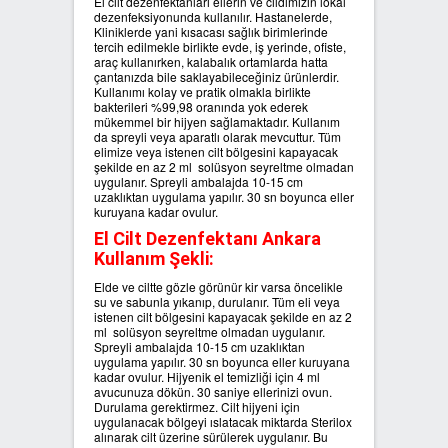
El cilt dezenfektanları ellerin ve cildimizin lokal
dezenfeksiyonunda kullanılır. Hastanelerde,
Kliniklerde yani kısacası sağlık birimlerinde
tercih edilmekle birlikte evde, iş yerinde, ofiste,
araç kullanırken, kalabalık ortamlarda hatta
çantanızda bile saklayabileceğiniz ürünlerdir.
Kullanımı kolay ve pratik olmakla birlikte
bakterileri %99,98 oranında yok ederek
mükemmel bir hijyen sağlamaktadır. Kullanım
da spreyli veya aparatlı olarak mevcuttur. Tüm
elimize veya istenen cilt bölgesini kapayacak
şekilde en az 2 ml solüsyon seyreltme olmadan
uygulanır. Spreyli ambalajda 10-15 cm
uzaklıktan uygulama yapılır. 30 sn boyunca eller
kuruyana kadar ovulur.
El Cilt Dezenfektanı Ankara
Kullanım Şekli:
Elde ve ciltte gözle görünür kir varsa öncelikle
su ve sabunla yıkanıp, durulanır. Tüm eli veya
istenen cilt bölgesini kapayacak şekilde en az 2
ml solüsyon seyreltme olmadan uygulanır.
Spreyli ambalajda 10-15 cm uzaklıktan
uygulama yapılır. 30 sn boyunca eller kuruyana
kadar ovulur. Hijyenik el temizliği için 4 ml
avucunuza dökün. 30 saniye ellerinizi ovun.
Durulama gerektirmez. Cilt hijyeni için
uygulanacak bölgeyi ıslatacak miktarda Sterilox
alınarak cilt üzerine sürülerek uygulanır. Bu