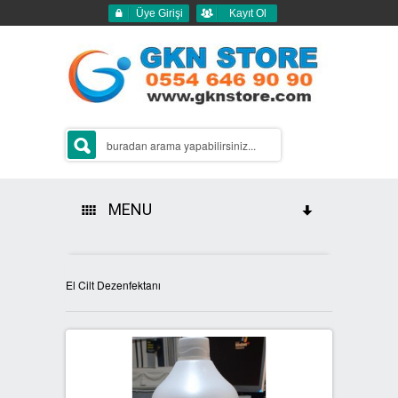
Üye Girişi
Kayıt Ol
MENU
HAKKIMIZDA
El Cilt Dezenfektanı
ÜRÜNLERİMİZ
GERİ DÖNÜŞÜM ÇÖP KUTULARI
2Lİ GERİ DÖNÜŞÜM KUTULARI
SIFIR ATIK KUTULARI