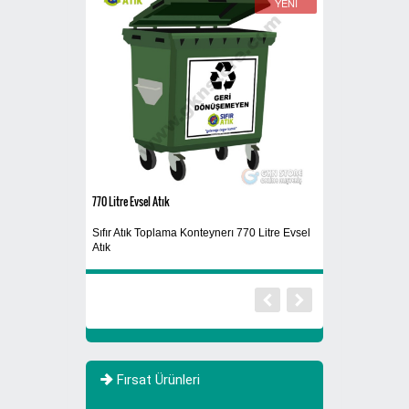
YENİ
YENİ
770 Litre Evsel Atık
Sigaralık 280A
Sıfır Atık Toplama Konteynerı 770 Litre Evsel
Ayaklı Küllük
Atık
Fırsat Ürünleri