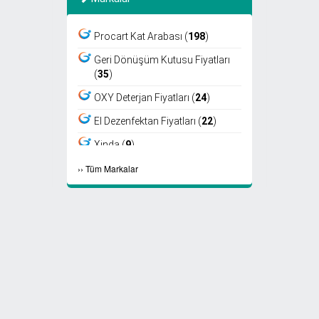
Procart Kat Arabası (
198
)
Geri Dönüşüm Kutusu Fiyatları
(
35
)
OXY Deterjan Fiyatları (
24
)
El Dezenfektan Fiyatları (
22
)
Xinda (
9
)
›
›
Tüm Markalar
Viper (
8
)
Fantom (
7
)
Sıfır Atık Kutusu Fiyatları (
6
)
Ayaklı Küllük Fiyatları (
4
)
Select Kağıt Havlu (
4
)
Select Peçete (
3
)
Etap Fön (
2
)