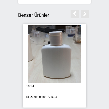
Benzer Ürünler
100ML
1 Koli
El Dezenfektanı Ankara
El Deze