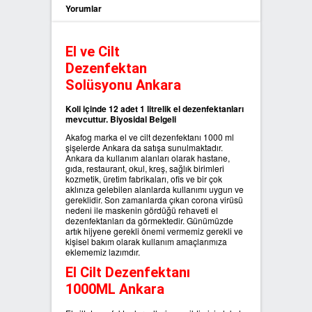
Yorumlar
SIFIR ATIK ÇÖP POŞETLERİ
El ve Cilt
SIFIR ATIK GERİ DÖNÜŞÜM
Dezenfektan
KUTULARI
Solüsyonu Ankara
Koli içinde 12 adet 1 litrelik el dezenfektanları
mevcuttur. Biyosidal Belgeli
Akafog marka el ve cilt dezenfektanı 1000 ml
şişelerde Ankara da satışa sunulmaktadır.
Ankara da kullanım alanları olarak hastane,
gıda, restaurant, okul, kreş, sağlık birimleri
kozmetik, üretim fabrikaları, ofis ve bir çok
aklınıza gelebilen alanlarda kullanımı uygun ve
gereklidir. Son zamanlarda çıkan corona virüsü
nedeni ile maskenin gördüğü rehaveti el
dezenfektanları da görmektedir. Günümüzde
artık hijyene gerekli önemi vermemiz gerekli ve
kişisel bakım olarak kullanım amaçlarımıza
eklememiz lazımdır.
El Cilt Dezenfektanı
1000ML Ankara