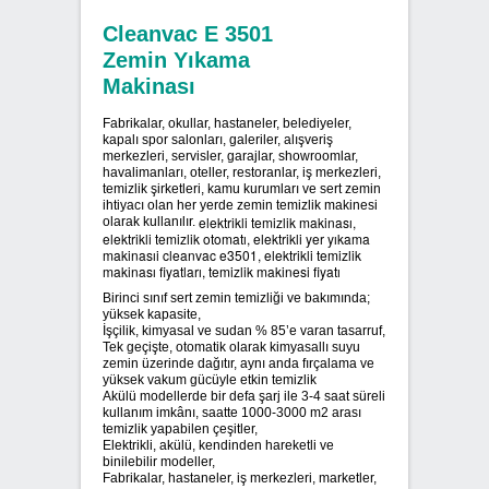
Cleanvac E 3501
SIFIR ATIK ÇÖP POŞETLERİ
Zemin Yıkama
Makinası
SIFIR ATIK GERİ DÖNÜŞÜM
KUTULARI
Fabrikalar, okullar, hastaneler, belediyeler,
kapalı spor salonları, galeriler, alışveriş
merkezleri, servisler, garajlar, showroomlar,
havalimanları, oteller, restoranlar, iş merkezleri,
temizlik şirketleri, kamu kurumları ve sert zemin
ihtiyacı olan her yerde zemin temizlik makinesi
elektrikli temizlik makinası,
olarak kullanılır.
elektrikli temizlik otomatı, elektrikli yer yıkama
makinasıi cleanvac e3501, elektrikli temizlik
makinası fiyatları, temizlik makinesi fiyatı
Birinci sınıf sert zemin temizliği ve bakımında;
yüksek kapasite,
İşçilik, kimyasal ve sudan % 85’e varan tasarruf,
Tek geçişte, otomatik olarak kimyasallı suyu
zemin üzerinde dağıtır, aynı anda fırçalama ve
yüksek vakum gücüyle etkin temizlik
Akülü modellerde bir defa şarj ile 3-4 saat süreli
kullanım imkânı, saatte 1000-3000 m2 arası
temizlik yapabilen çeşitler,
Elektrikli, akülü, kendinden hareketli ve
binilebilir modeller,
Fabrikalar, hastaneler, iş merkezleri, marketler,