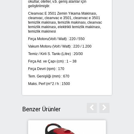
okullar, oteller, v.b. geniş alanlar için
geliştirilmiştir.
Cleanvac E 3501 Zemin Yıkama Makinası,
cleanvac, cleanvac e 3501, cleanvac e 3501
temizlik makinası, temizlik makinası, cleanvac
temizlik makinası, elektrikli temizlik makinası,
temizlik makinesi
Fırça Motoru(Volt / Watt) :
220 / 550
Vakum Motoru (Volt / Watt) :
220 / 1.200
Temiz / Kirli S. Tankı (Litre) :
20/30
Fırça Ad. ve Çapı (cm) :
1 – 38
Fırça Devri (rpm) :
170
Tem. Genişliği (mm) :
670
Maks. Perf (m^2 / h :
1500
Benzer Ürünler