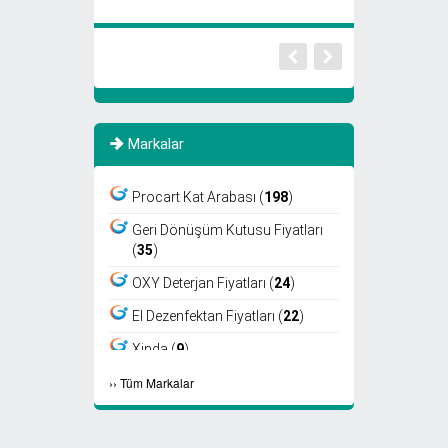
Markalar
Procart Kat Arabası (
198
)
Geri Dönüşüm Kutusu Fiyatları
(
35
)
OXY Deterjan Fiyatları (
24
)
El Dezenfektan Fiyatları (
22
)
Xinda (
9
)
›
›
Tüm Markalar
Viper (
8
)
Fantom (
7
)
Sıfır Atık Kutusu Fiyatları (
6
)