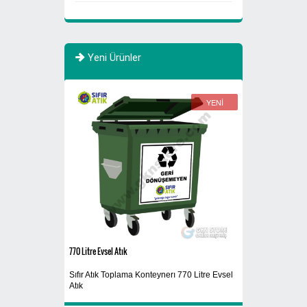
Yeni Ürünler
YENİ
YENİ
770 Litre Evsel Atık
Atık Fıçısı 30 Litre
Sıfır Atık Toplama Konteynerı 770 Litre Evsel
Atık Yağ Kutusu
Atık