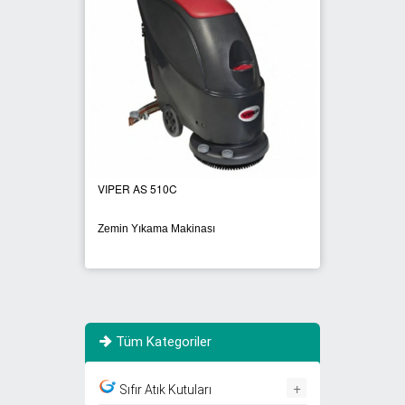
VIPER AS 510C
VIPER
Zemin Yıkama Makinası
Elektri
Tüm Kategoriler
+
Sıfır Atık Kutuları