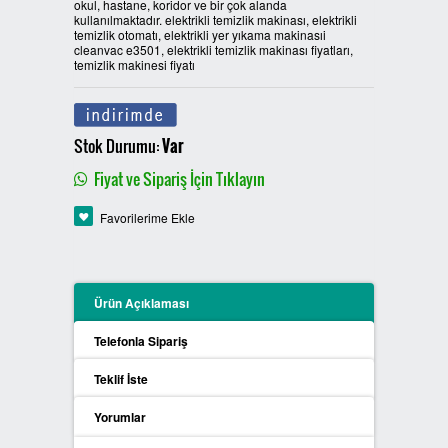
okul, hastane, koridor ve bir çok alanda
kullanılmaktadır. elektrikli temizlik makinası, elektrikli
PLASTİK SIFIR ATIK KUTULARI
temizlik otomatı, elektrikli yer yıkama makinasıi
cleanvac e3501, elektrikli temizlik makinası fiyatları,
temizlik makinesi fiyatı
BOYALI SIFIR ATIK KUTULARI
METAL SIFIR ATIK KUTULARI
Stok Durumu:
Var
ÖZEL ÜRETİM SIFIR ATIK
Fiyat ve Sipariş İçin Tıklayın
KUTULARI
Favorilerime Ekle
PROCYCLE SIFIR ATIK
KUTULARI
Ürün Açıklaması
PİL ATIK KUTULARI
Telefonla Sipariş
SIFIR ATIK KONTEYNERLARI
Teklif İste
Yorumlar
SIFIR ATIK BİLGİLENDİRME
PANOSU