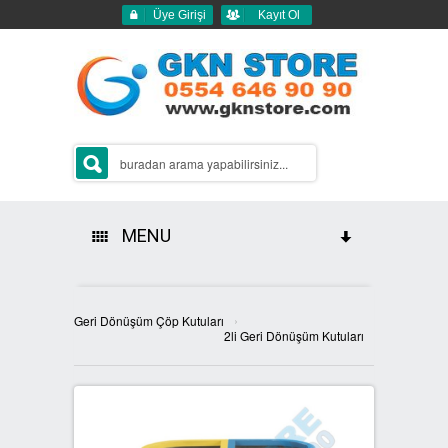
Üye Girişi
Kayıt Ol
MENU
HAKKIMIZDA
›
Geri Dönüşüm Çöp Kutuları
ÜRÜNLERİMİZ
2li Geri Dönüşüm Kutuları
GERİ DÖNÜŞÜM ÇÖP KUTULARI
2Lİ GERİ DÖNÜŞÜM KUTULARI
SIFIR ATIK KUTULARI