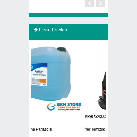
Fırsat Ürünleri
VIPER AS 430C
Etap Asos
Yer Temizlik Makinası
Otel Tipi Traş Pri