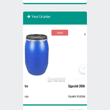
Yeni Ürünler
YENİ
YENİ
Sigaralık 280A
770 Litre Evsel Atık
Sıfır Atık Toplama 
Ayaklı Küllük
Atık