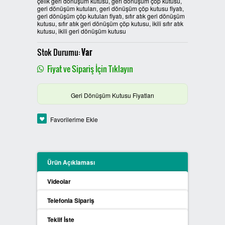
çelik geri dönüşüm kutusu, geri dönüşüm çöp kutusu,
geri dönüşüm kutuları, geri dönüşüm çöp kutusu fiyatı,
PLASTİK SIFIR ATIK KUTULARI
geri dönüşüm çöp kutuları fiyatı, sıfır atık geri dönüşüm
kutusu, sıfır atık geri dönüşüm çöp kutusu, ikili sıfır atık
kutusu, ikili geri dönüşüm kutusu
BOYALI SIFIR ATIK KUTULARI
Stok Durumu:
Var
METAL SIFIR ATIK KUTULARI
Fiyat ve Sipariş İçin Tıklayın
ÖZEL ÜRETİM SIFIR ATIK
Geri Dönüşüm Kutusu Fiyatları
KUTULARI
Favorilerime Ekle
PROCYCLE SIFIR ATIK
KUTULARI
PİL ATIK KUTULARI
Ürün Açıklaması
Videolar
SIFIR ATIK KONTEYNERLARI
Telefonla Sipariş
SIFIR ATIK BİLGİLENDİRME
Teklif İste
PANOSU