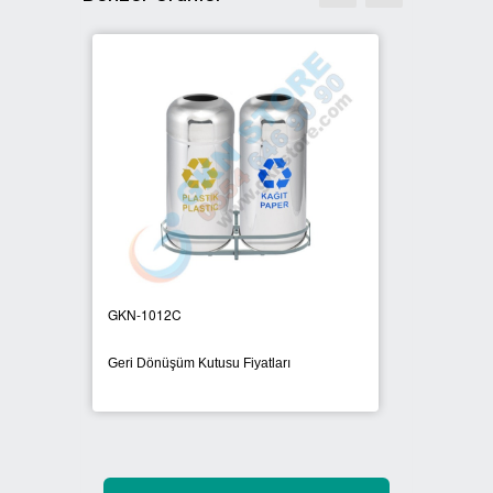
GKN-1021C
Fiyatları
Geri Dönüşüm Atık Kutusu