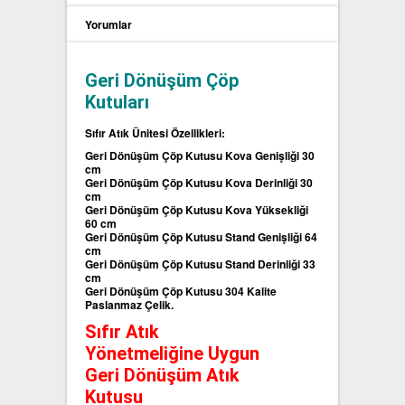
Yorumlar
SIFIR ATIK ÇÖP POŞETLERİ
Geri Dönüşüm Çöp
SIFIR ATIK GERİ DÖNÜŞÜM
Kutuları
KUTULARI
Sıfır Atık Ünitesi Özellikleri:
Geri Dönüşüm Çöp Kutusu Kova Genişliği 30
cm
Geri Dönüşüm Çöp Kutusu Kova Derinliği 30
cm
Geri Dönüşüm Çöp Kutusu Kova Yüksekliği
60 cm
Geri Dönüşüm Çöp Kutusu Stand Genişliği 64
cm
Geri Dönüşüm Çöp Kutusu Stand Derinliği 33
cm
Geri Dönüşüm Çöp Kutusu 304 Kalite
Paslanmaz Çelik.
Sıfır Atık
Yönetmeliğine Uygun
Geri Dönüşüm Atık
Kutusu