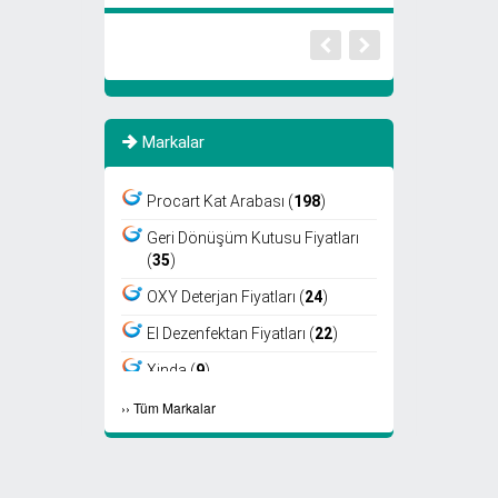
Markalar
Procart Kat Arabası (
198
)
Geri Dönüşüm Kutusu Fiyatları
(
35
)
OXY Deterjan Fiyatları (
24
)
El Dezenfektan Fiyatları (
22
)
Xinda (
9
)
›
›
Tüm Markalar
Viper (
8
)
Fantom (
7
)
Sıfır Atık Kutusu Fiyatları (
6
)