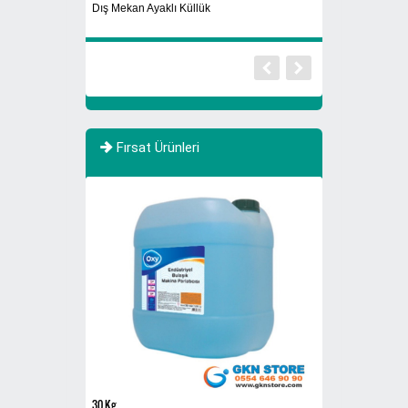
Dış Mekan Ayaklı Küllük
Atık Yağ Kutusu
Fırsat Ürünleri
YENİ
30 Kg
608A3