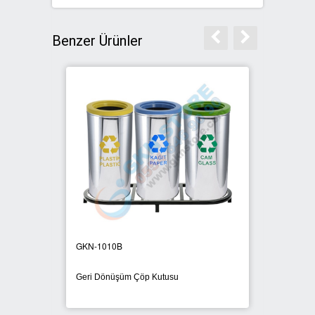
Benzer Ürünler
GKN-1010B
GKN-1
Geri Dönüşüm Çöp Kutusu
Geri D