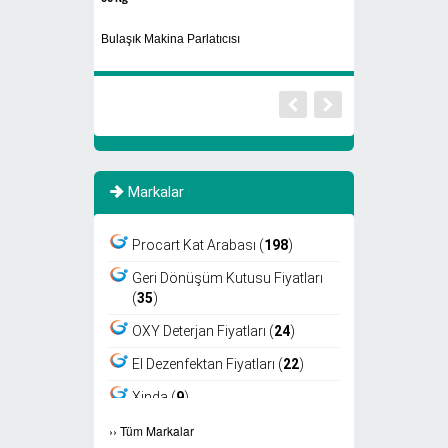
Bulaşık Makina Parlatıcısı
Cam Atık Kutusu
Markalar
Procart Kat Arabası (
198
)
Geri Dönüşüm Kutusu Fiyatları
(
35
)
OXY Deterjan Fiyatları (
24
)
El Dezenfektan Fiyatları (
22
)
Xinda (
9
)
›
›
Tüm Markalar
Viper (
8
)