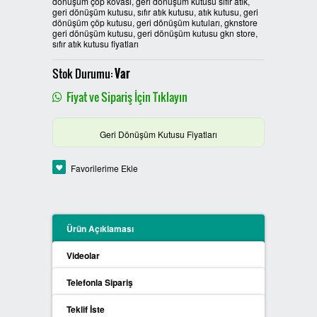
dönüşüm çöp kovası, geri dönüşüm kutusu sıfır atık,
geri dönüşüm kutusu, sıfır atık kutusu, atık kutusu, geri
PLASTİK SIFIR ATIK KUTULARI
dönüşüm çöp kutusu, geri dönüşüm kutuları, gknstore
geri dönüşüm kutusu, geri dönüşüm kutusu gkn store,
sıfır atık kutusu fiyatları
BOYALI SIFIR ATIK KUTULARI
Stok Durumu:
Var
METAL SIFIR ATIK KUTULARI
Fiyat ve Sipariş İçin Tıklayın
ÖZEL ÜRETİM SIFIR ATIK
Geri Dönüşüm Kutusu Fiyatları
KUTULARI
Favorilerime Ekle
PROCYCLE SIFIR ATIK
KUTULARI
PİL ATIK KUTULARI
Ürün Açıklaması
Videolar
SIFIR ATIK KONTEYNERLARI
Telefonla Sipariş
SIFIR ATIK BİLGİLENDİRME
Teklif İste
PANOSU