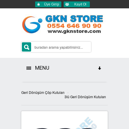
Üye Girişi
Kayıt Ol
MENU
HAKKIMIZDA
›
Geri Dönüşüm Çöp Kutuları
ÜRÜNLERİMİZ
3lü Geri Dönüşüm Kutuları
GERİ DÖNÜŞÜM ÇÖP KUTULARI
2Lİ GERİ DÖNÜŞÜM KUTULARI
SIFIR ATIK KUTULARI