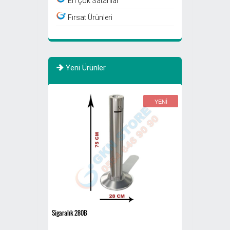
En Çok Satanlar
Fırsat Ürünleri
Yeni Ürünler
YENİ
YENİ
Sigaralık 280B
Atık Fıçısı 30 Litre