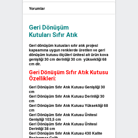
Yorumlar
SIFIR ATIK ÇÖP POŞETLERİ
Geri Dönüşüm
SIFIR ATIK GERİ DÖNÜŞÜM
Kutuları Sıfır Atık
KUTULARI
Geri dönüşüm kutusları sıfır atık projesi
kapsamına uygun renklerde üretilen ve geri
dönüşüm kutusu ölçüleri ünitesi ait ürün kova
genişliği 30 cm derinliği 30 cm yüksekliği 68
cm dir.
Geri Dönüşüm Sıfır Atık Kutusu
Özellikleri:
Geri Dönüşüm Sıfır Atık Kutusu Genişliği 30
cm
Geri Dönüşüm Sıfır Atık Kutusu Derinliği 30
cm
Geri Dönüşüm Sıfır Atık Kutusu Yüksekliği 68
cm
Geri Dönüşüm Sıfır Atık Kutusu Ünitesi
Genişliği 103,5 cm
Geri Dönüşüm Sıfır Atık Kutusu Ünitesi
Derinliği 38 cm
Geri Dönüşüm Sıfır Atık Kutusu 430 Kalite
Paslanmaz Çelik