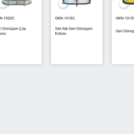
N-1022C
GKN-1016C
GKN-1015
ri Dönüşüm Çöp
Sıfır Atık Geri Dönüşüm
Geri Dönüş
tusu
Kutusu
770 Litre Evsel Atık
Sıfır Atık Toplama Konteynerı 770 Litre
k
Evsel Atık