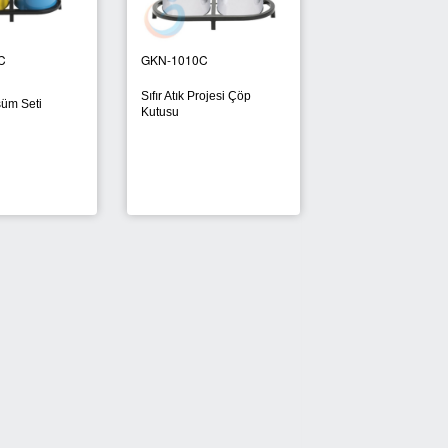
C
GKN-1010C
GKN-1011C
Sıfır Atık Projesi Çöp
üm Seti
Geri Dönüşüm Kut
Kutusu