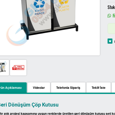
Stok
Fi
rün Açıklaması
Videolar
Telefonla Sipariş
Teklif İste
eri Dönüşüm Çöp Kutusu
ıfır atık projesi kapsamına uygun renklerde üretilen geri dönüşüm kutusu seti ko