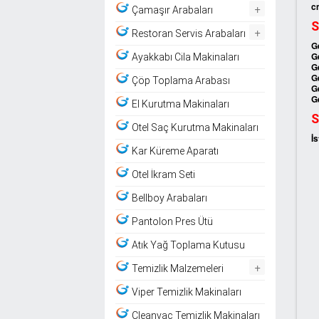
cm
+
Çamaşır Arabaları
S
+
Restoran Servis Arabaları
G
G
Ayakkabı Cila Makinaları
G
G
Çöp Toplama Arabası
G
G
El Kurutma Makinaları
S
Otel Saç Kurutma Makinaları
İs
Kar Küreme Aparatı
Otel İkram Seti
Bellboy Arabaları
Pantolon Pres Ütü
Atık Yağ Toplama Kutusu
+
Temizlik Malzemeleri
Viper Temizlik Makinaları
Cleanvac Temizlik Makinaları