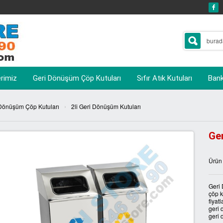
erimiz
Geri Dönüşüm Çöp Kutuları
Sıfır Atık Kutuları
Banka
›
Dönüşüm Çöp Kutuları
2li Geri Dönüşüm Kutuları
Ge
Ürün
Geri
çöp k
fiyat
geri 
geri 