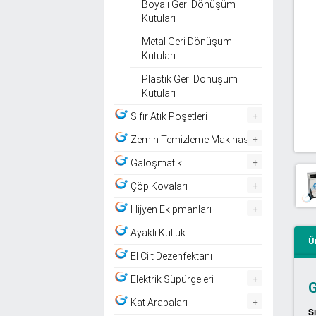
Boyalı Geri Dönüşüm
Kutuları
Metal Geri Dönüşüm
Kutuları
Plastik Geri Dönüşüm
Kutuları
+
Sıfır Atık Poşetleri
+
Zemin Temizleme Makinası
+
Galoşmatik
+
Çöp Kovaları
+
Hijyen Ekipmanları
Ayaklı Küllük
Ü
El Cilt Dezenfektanı
+
Elektrik Süpürgeleri
G
+
Kat Arabaları
S