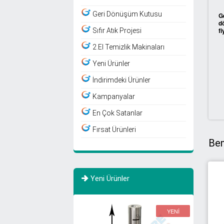
Geri Dönüşüm Kutusu
G
d
fi
Sıfır Atık Projesi
2.El Temizlik Makinaları
Yeni Ürünler
İndirimdeki Ürünler
Kampanyalar
En Çok Satanlar
Fırsat Ürünleri
Ben
Yeni Ürünler
YENİ
YENİ