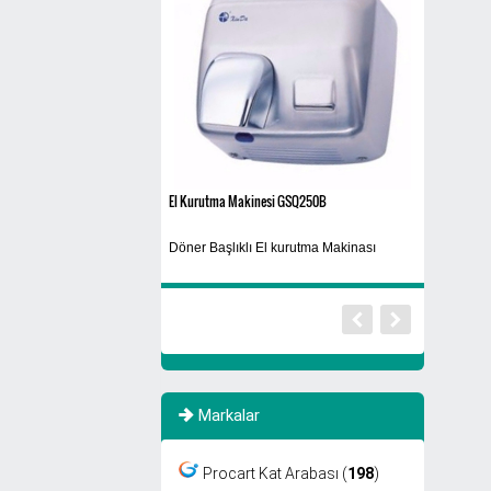
İNDİRİMDE
0
El Kurutma Makinesi GSQ250B
30 Kg
ama Makinası
Döner Başlıklı El kurutma Makinası
Bulaşık Maki
Markalar
Procart Kat Arabası (
198
)