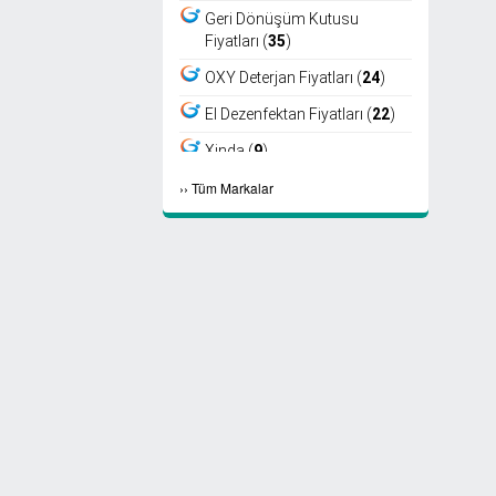
Geri Dönüşüm Kutusu
Fiyatları (
35
)
OXY Deterjan Fiyatları (
24
)
El Dezenfektan Fiyatları (
22
)
Xinda (
9
)
›
›
Tüm Markalar
Viper (
8
)
Fantom (
7
)
Sıfır Atık Kutusu Fiyatları (
6
)
Ayaklı Küllük Fiyatları (
4
)
Select Kağıt Havlu (
4
)
Select Peçete (
3
)
Etap Fön (
2
)
Marathon Peçete (
2
)
Maske Fiyatları (
2
)