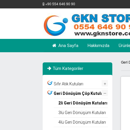
+90 554 646 90 90
Ana Sayfa
Hakkımızda
Ürünl
Geri 
Tüm Kategoriler
+
Sıfır Atık Kutuları
–
Geri Dönüşüm Çöp Kutuları
2li Geri Dönüşüm Kutuları
3lü Geri Dönüşüm Kutuları
4lü Geri Dönüşüm Kutuları