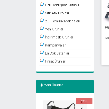
Geri Dönüşüm Kutusu
Sıfır Atık Projesi
2.El Temizlik Makinaları
PROCART 391
PROCART 73101
Yeni Ürünler
İndirimdeki Ürünler
Temizlik Kat Arabası
Temizlik Arabası
Kampanyalar
En Çok Satanlar
Fırsat Ürünleri
Yeni Ürünler
YENİ
YENİ