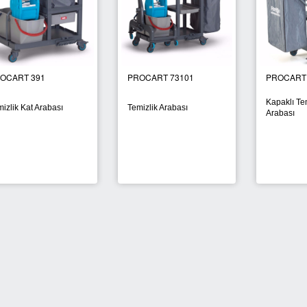
PROCART 311
PROCART 384
PROC
Kapaklı Temizlik Kat
Kapaklı Kat Arabası
Kapak
Arabası
YENİ
YENİ