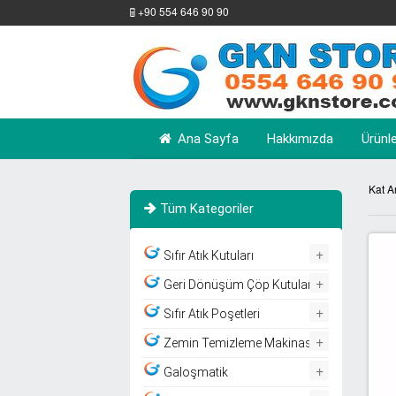
+90 554 646 90 90
Ana Sayfa
Hakkımızda
Ürünl
Kat A
Tüm Kategoriler
+
Sıfır Atık Kutuları
+
Geri Dönüşüm Çöp Kutuları
+
Sıfır Atık Poşetleri
+
Zemin Temizleme Makinası
+
Galoşmatik