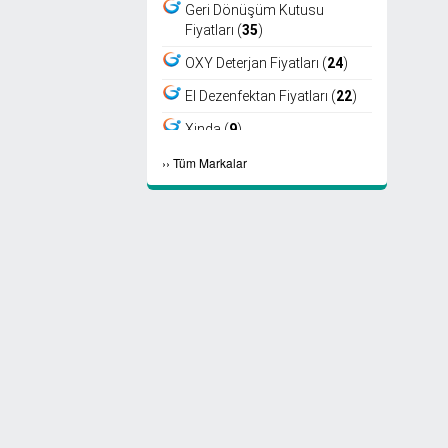
Geri Dönüşüm Kutusu
Fiyatları (
35
)
OXY Deterjan Fiyatları (
24
)
El Dezenfektan Fiyatları (
22
)
Xinda (
9
)
›
›
Tüm Markalar
Viper (
8
)
Fantom (
7
)
Sıfır Atık Kutusu Fiyatları (
6
)
Ayaklı Küllük Fiyatları (
4
)
Select Kağıt Havlu (
4
)
Select Peçete (
3
)
Etap Fön (
2
)
Marathon Peçete (
2
)
Maske Fiyatları (
2
)