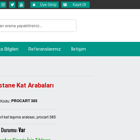
Üye Girişi
Kayıt Ol
 Bilgileri
Referanslarımız
İletişim
tane Kat Arabaları
PROCART 385
 Kodu:
rt kat taşıma arabası, procart 385
 Durumu:
Var