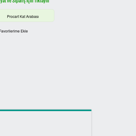
yat ve Sipariş İçin Tıklayın
Procart Kat Arabası
Favorilerime Ekle