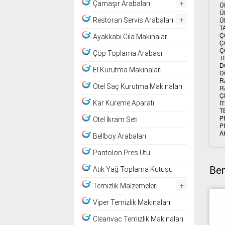
+
Çamaşır Arabaları
Ü
Ü
+
Ü
Restoran Servis Arabaları
T
Ç
Ayakkabı Cila Makinaları
Ç
Ç
Çöp Toplama Arabası
T
D
El Kurutma Makinaları
D
R
Otel Saç Kurutma Makinaları
R
Ç
İ
Kar Küreme Aparatı
T
P
Otel İkram Seti
P
A
Bellboy Arabaları
Pantolon Pres Ütü
Ben
Atık Yağ Toplama Kutusu
+
Temizlik Malzemeleri
Viper Temizlik Makinaları
Cleanvac Temizlik Makinaları