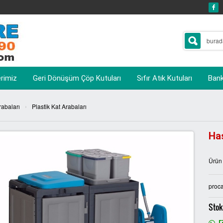
erimiz
Geri Dönüşüm Çöp Kutuları
Sıfır Atık Kutuları
Banka
›
rabaları
Plastik Kat Arabaları
Has
Ürün
proca
Stok