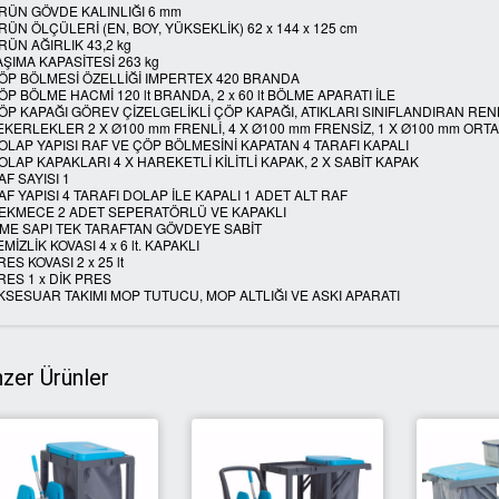
RÜN GÖVDE KALINLIĞI 6 mm
RÜN ÖLÇÜLERİ (EN, BOY, YÜKSEKLİK) 62 x 144 x 125 cm
RÜN AĞIRLIK 43,2 kg
AŞIMA KAPASİTESİ 263 kg
ÖP BÖLMESİ ÖZELLİĞİ IMPERTEX 420 BRANDA
ÖP BÖLME HACMİ 120 lt BRANDA, 2 x 60 lt BÖLME APARATI İLE
ÖP KAPAĞI GÖREV ÇİZELGELİKLİ ÇÖP KAPAĞI, ATIKLARI SINIFLANDIRAN RENK
EKERLEKLER 2 X Ø100 mm FRENLİ, 4 X Ø100 mm FRENSİZ, 1 X Ø100 mm ORT
OLAP YAPISI RAF VE ÇÖP BÖLMESİNİ KAPATAN 4 TARAFI KAPALI
OLAP KAPAKLARI 4 X HAREKETLİ KİLİTLİ KAPAK, 2 X SABİT KAPAK
AF SAYISI 1
AF YAPISI 4 TARAFI DOLAP İLE KAPALI 1 ADET ALT RAF
EKMECE 2 ADET SEPERATÖRLÜ VE KAPAKLI
TME SAPI TEK TARAFTAN GÖVDEYE SABİT
EMİZLİK KOVASI 4 x 6 lt. KAPAKLI
RES KOVASI 2 x 25 lt
RES 1 x DİK PRES
KSESUAR TAKIMI MOP TUTUCU, MOP ALTLIĞI VE ASKI APARATI
zer Ürünler