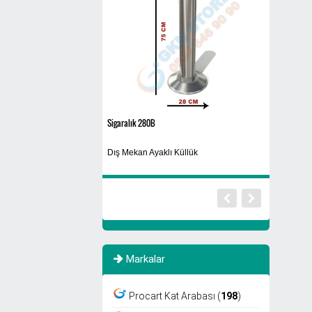
608A3
El Kurutma M
aklı Küllük
Cam Atık Kutusu
Döner Başlık
Markalar
Procart Kat Arabası (
198
)