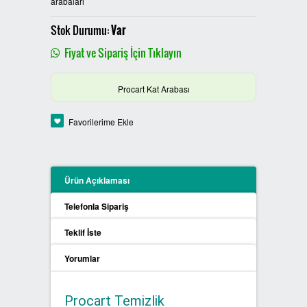
arabaları
PLASTİK SIFIR ATIK KUTULARI
Stok Durumu:
Var
BOYALI SIFIR ATIK KUTULARI
Fiyat ve Sipariş İçin Tıklayın
METAL SIFIR ATIK KUTULARI
Procart Kat Arabası
ÖZEL ÜRETİM SIFIR ATIK
Favorilerime Ekle
KUTULARI
PROCYCLE SIFIR ATIK
Ürün Açıklaması
KUTULARI
Telefonla Sipariş
PİL ATIK KUTULARI
Teklif İste
SIFIR ATIK KONTEYNERLARI
Yorumlar
SIFIR ATIK BİLGİLENDİRME
Procart Temizlik
PANOSU