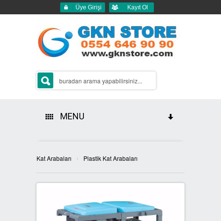
Üye Girişi
Kayıt Ol
MENU
HAKKIMIZDA
›
Kat Arabaları
Plastik Kat Arabaları
ÜRÜNLERİMİZ
GERİ DÖNÜŞÜM ÇÖP KUTULARI
2Lİ GERİ DÖNÜŞÜM KUTULARI
SIFIR ATIK KUTULARI