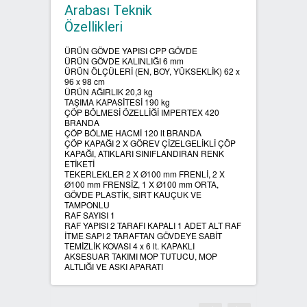
Arabası Teknik
Özellikleri
SIFIR ATIK ÇÖP POŞETLERİ
ÜRÜN GÖVDE YAPISI CPP GÖVDE
ÜRÜN GÖVDE KALINLIĞI 6 mm
SIFIR ATIK GERİ DÖNÜŞÜM
ÜRÜN ÖLÇÜLERİ (EN, BOY, YÜKSEKLİK) 62 x
KUTULARI
96 x 98 cm
ÜRÜN AĞIRLIK 20,3 kg
TAŞIMA KAPASİTESİ 190 kg
ÇÖP BÖLMESİ ÖZELLİĞİ IMPERTEX 420
BRANDA
ÇÖP BÖLME HACMİ 120 lt BRANDA
ÇÖP KAPAĞI 2 X GÖREV ÇİZELGELİKLİ ÇÖP
KAPAĞI, ATIKLARI SINIFLANDIRAN RENK
ETİKETİ
TEKERLEKLER 2 X Ø100 mm FRENLİ, 2 X
Ø100 mm FRENSİZ, 1 X Ø100 mm ORTA,
GÖVDE PLASTİK, SIRT KAUÇUK VE
TAMPONLU
RAF SAYISI 1
RAF YAPISI 2 TARAFI KAPALI 1 ADET ALT RAF
İTME SAPI 2 TARAFTAN GÖVDEYE SABİT
TEMİZLİK KOVASI 4 x 6 lt. KAPAKLI
AKSESUAR TAKIMI MOP TUTUCU, MOP
ALTLIĞI VE ASKI APARATI