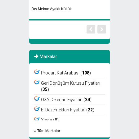
Döner Başlıklı El kurutma Makinası
Geri Dönüşüm K
Markalar
Procart Kat Arabası (
198
)
Geri Dönüşüm Kutusu Fiyatları
(
35
)
OXY Deterjan Fiyatları (
24
)
El Dezenfektan Fiyatları (
22
)
Xinda (
9
)
›
›
Tüm Markalar
Viper (
8
)