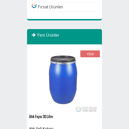
Fırsat Ürünleri
Yeni Ürünler
YENİ
YENİ
770 Litre Evsel Atık
Sigaralık 280A
Sıfır Atık Toplama Konteynerı 770 Litre Evsel
Ayaklı Küllük