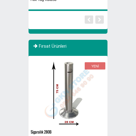
Atık
Fırsat Ürünleri
YENİ
El Kurutma Makinesi GSQ250B
Plastik Atık Kutusu