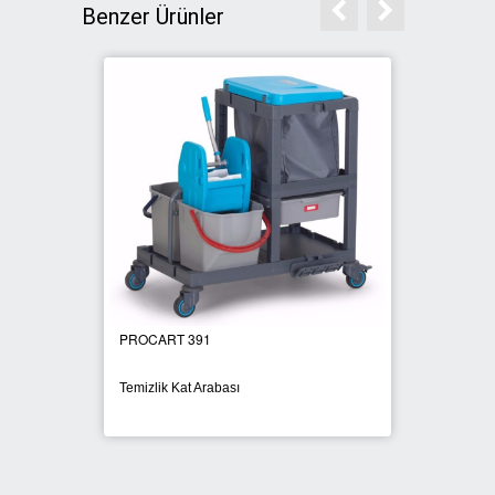
Benzer Ürünler
CART 391
PROCART 73101
zlik Kat Arabası
Temizlik Arabası