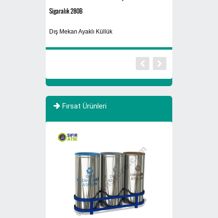
Sigaralık 280B
Atık Fıçısı 30 Litre
rı 770 Litre Evsel
Dış Mekan Ayaklı Küllük
Atık Yağ Kutusu
Fırsat Ürünleri