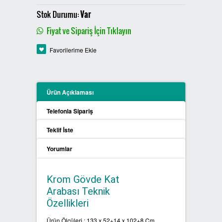
PLASTİK SIFIR ATIK KUTULARI
Stok Durumu:
Var
Fiyat ve Sipariş İçin Tıklayın
BOYALI SIFIR ATIK KUTULARI
Favorilerime Ekle
METAL SIFIR ATIK KUTULARI
ÖZEL ÜRETİM SIFIR ATIK
Ürün Açıklaması
KUTULARI
Telefonla Sipariş
PROCYCLE SIFIR ATIK
Teklif İste
KUTULARI
Yorumlar
PİL ATIK KUTULARI
Krom Gövde Kat
SIFIR ATIK KONTEYNERLARI
Arabası Teknik
Özellikleri
SIFIR ATIK BİLGİLENDİRME
PANOSU
Ürün Ölçüleri : 133 x 52+14 x 102+8 Cm