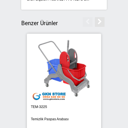
SIFIR ATIK ÇÖP POŞETLERİ
Benzer Ürünler
SIFIR ATIK GERİ DÖNÜŞÜM
KUTULARI
TEM-3225
KAT 82
Temizlik Paspas Arabası
Dolaplı