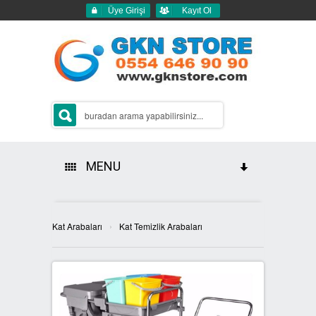
Üye Girişi
Kayıt Ol
MENU
HAKKIMIZDA
›
Kat Arabaları
Kat Temizlik Arabaları
ÜRÜNLERİMİZ
GERİ DÖNÜŞÜM ÇÖP KUTULARI
2Lİ GERİ DÖNÜŞÜM KUTULARI
SIFIR ATIK KUTULARI