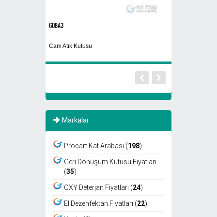
608A3
30 Kg
Makinası
Cam Atık Kutusu
Bulaşık Makina Par
Markalar
Procart Kat Arabası (
198
)
Geri Dönüşüm Kutusu Fiyatları
(
35
)
OXY Deterjan Fiyatları (
24
)
El Dezenfektan Fiyatları (
22
)