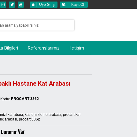
Üye Girişi
Kayıt Ol
 Bilgileri
Referanslarımız
İletişim
aklı Hastane Kat Arabası
PROCART 3362
 Kodu:
emizlik arabası, kat temizleme arabası, procart kat
lik arabası, procart 3362
 Durumu:
Var