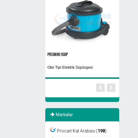
İNDİRİMDE
0
PROMINI 100P
El Kurutma M
ama Makinası
Otel Tipi Elektrik Süpürgesi
Döner Başlık
Markalar
Procart Kat Arabası (
198
)