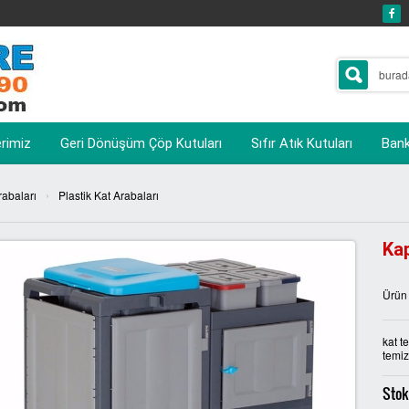
erimiz
Geri Dönüşüm Çöp Kutuları
Sıfır Atık Kutuları
Banka
›
rabaları
Plastik Kat Arabaları
Kap
Ürün
kat t
temiz
Stok