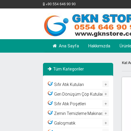
+90 554 646 90 90
Ana Sayfa
Hakkımızda
Ürünl
Kat A
Tüm Kategoriler
+
Sıfır Atık Kutuları
+
Geri Dönüşüm Çöp Kutuları
+
Sıfır Atık Poşetleri
+
Zemin Temizleme Makinası
+
Galoşmatik