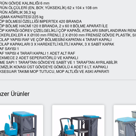
RÜN GÖVDE KALINLIĞI 6 mm
RÜN ÖLÇÜLERİ (EN, BOY, YÜKSEKLİK) 62 x 104 x 108 cm
RÜN AĞIRLIK 36,3 kg
AŞIMA KAPASİTESİ 225 kg
ÖP BÖLMESİ ÖZELLİĞİ IMPERTEX 420 BRANDA
ÖP BÖLME HACMİ 120 lt BRANDA, 2 x 60 lt BÖLME APARATI İLE
ÖP KAPAĞI GÖREV ÇİZELGELİKLİ ÇÖP KAPAĞI, ATIKLARI SINIFLANDIRAN RENK
EKERLEKLER 4 X Ø100 mm FRENLİ, 2 X Ø100 mm FRENSİZ GÖVDE PLASTİK, 
OLAP YAPISI RAF VE ÇÖP BÖLMESİNİ KAPATAN 4 TARAFI KAPALI
OLAP KAPAKLARI 3 X HAREKETLİ KİLİTLİ KAPAK, 3 X SABİT KAPAK
AF SAYISI 1
AF YAPISI 4 TARAFI KAPALI 1 ADET ALT RAF
EKMECE 2 ADET SEPERATÖRLÜ VE KAPAKLI
TME SAPI 1 TARAFTAN GÖVDEYE SABİT VE 1 TARAFTAN AYRILABİLİR
EMİZLİK KOVASI ÜST GÖVDEYE GÖMÜLÜ 4 ADET 6 LT. KAPAKLI
KSESUAR TAKIMI MOP TUTUCU, MOP ALTLIĞI VE ASKI APARATI
zer Ürünler