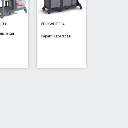
 311
PROCART 384
PROCART 336
izlik Kat
Kapaklı Kat Arabası
Kapaklı Kat Arabas
YENİ
YENİ