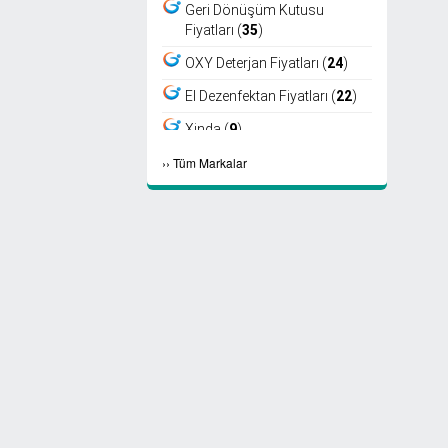
Geri Dönüşüm Kutusu
Fiyatları (
35
)
OXY Deterjan Fiyatları (
24
)
El Dezenfektan Fiyatları (
22
)
Xinda (
9
)
›
›
Tüm Markalar
Viper (
8
)
Fantom (
7
)
Sıfır Atık Kutusu Fiyatları (
6
)
Ayaklı Küllük Fiyatları (
4
)
Select Kağıt Havlu (
4
)
Select Peçete (
3
)
Etap Fön (
2
)
Marathon Peçete (
2
)
Maske Fiyatları (
2
)