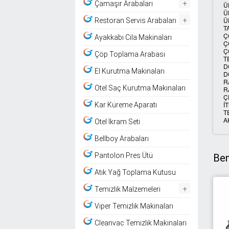
+
Çamaşır Arabaları
Ü
Ü
+
Ü
Restoran Servis Arabaları
T
Ç
Ayakkabı Cila Makinaları
Ç
Ç
Çöp Toplama Arabası
T
D
El Kurutma Makinaları
D
R
Otel Saç Kurutma Makinaları
R
Ç
İ
Kar Küreme Aparatı
T
A
Otel İkram Seti
Bellboy Arabaları
Pantolon Pres Ütü
Ben
Atık Yağ Toplama Kutusu
+
Temizlik Malzemeleri
Viper Temizlik Makinaları
Cleanvac Temizlik Makinaları