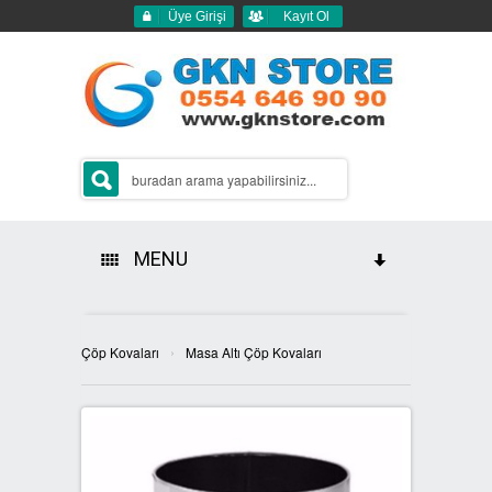
Üye Girişi
Kayıt Ol
MENU
HAKKIMIZDA
›
Çöp Kovaları
Masa Altı Çöp Kovaları
ÜRÜNLERİMİZ
GERİ DÖNÜŞÜM ÇÖP KUTULARI
2Lİ GERİ DÖNÜŞÜM KUTULARI
SIFIR ATIK KUTULARI