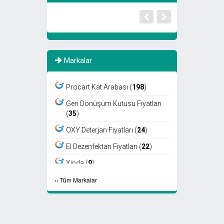
Markalar
Procart Kat Arabası (
198
)
Geri Dönüşüm Kutusu Fiyatları
(
35
)
OXY Deterjan Fiyatları (
24
)
El Dezenfektan Fiyatları (
22
)
Xinda (
9
)
›
›
Tüm Markalar
Viper (
8
)
Fantom (
7
)
Sıfır Atık Kutusu Fiyatları (
6
)