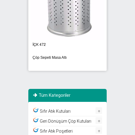
İÇK 472
İÇK 14
Çöp Sepeti Masa Altı
Masa A
Tüm Kategoriler
+
Sıfır Atık Kutuları
+
Geri Dönüşüm Çöp Kutuları
+
Sıfır Atık Poşetleri