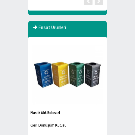
Fırsat Ürünleri
Plastik Atık Kutusu-4
HUSQVARNA 120
Makinası
Geri Dönüşüm Kutusu
Yaprak Toplama M