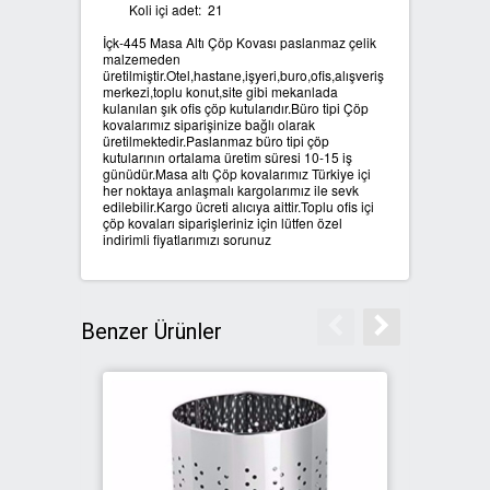
Koli içi adet: 21
İçk-445 Masa Altı Çöp Kovası paslanmaz çelik
SIFIR ATIK ÇÖP POŞETLERİ
malzemeden
üretilmiştir.Otel,hastane,işyeri,buro,ofis,alışveriş
merkezi,toplu konut,site gibi mekanlada
SIFIR ATIK GERİ DÖNÜŞÜM
kulanılan şık ofis çöp kutularıdır.Büro tipi Çöp
KUTULARI
kovalarımız siparişinize bağlı olarak
üretilmektedir.Paslanmaz büro tipi çöp
kutularının ortalama üretim süresi 10-15 iş
günüdür.Masa altı Çöp kovalarımız Türkiye içi
her noktaya anlaşmalı kargolarımız ile sevk
edilebilir.Kargo ücreti alıcıya aittir.Toplu ofis içi
çöp kovaları siparişleriniz için lütfen özel
indirimli fiyatlarımızı sorunuz
Benzer Ürünler