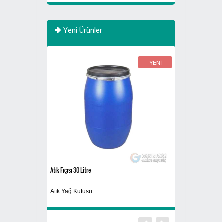
Yeni Ürünler
YENİ
YENİ
Atık Fıçısı 30 Litre
Sigaralık 280A
Atık Yağ Kutusu
Ayaklı Küllük