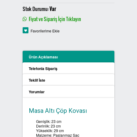
PLASTİK SIFIR ATIK KUTULARI
Stok Durumu:
Var
Fiyat ve Sipariş İçin Tıklayın
BOYALI SIFIR ATIK KUTULARI
Favorilerime Ekle
METAL SIFIR ATIK KUTULARI
ÖZEL ÜRETİM SIFIR ATIK
Ürün Açıklaması
KUTULARI
Telefonla Sipariş
PROCYCLE SIFIR ATIK
Teklif İste
KUTULARI
Yorumlar
PİL ATIK KUTULARI
Masa Altı Çöp Kovası
SIFIR ATIK KONTEYNERLARI
Genişlik: 23 cm
Derinlik: 23 cm
SIFIR ATIK BİLGİLENDİRME
Yükseklik: 29 cm
PANOSU
Malzeme: Paslanmaz Sac