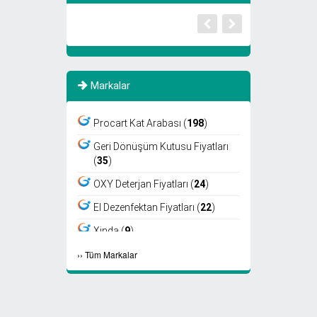
Markalar
Procart Kat Arabası (
198
)
Geri Dönüşüm Kutusu Fiyatları
(
35
)
OXY Deterjan Fiyatları (
24
)
El Dezenfektan Fiyatları (
22
)
Xinda (
9
)
›
›
Tüm Markalar
Viper (
8
)
Fantom (
7
)
Sıfır Atık Kutusu Fiyatları (
6
)