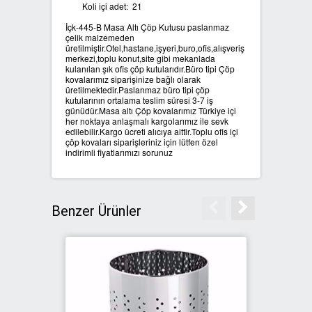
Koli içi adet: 21
İçk-445-B Masa Altı Çöp Kutusu paslanmaz
SIFIR ATIK ÇÖP POŞETLERİ
çelik malzemeden
üretilmiştir.Otel,hastane,işyeri,buro,ofis,alışveriş
merkezi,toplu konut,site gibi mekanlada
SIFIR ATIK GERİ DÖNÜŞÜM
kulanılan şık ofis çöp kutularıdır.Büro tipi Çöp
KUTULARI
kovalarımız siparişinize bağlı olarak
üretilmektedir.Paslanmaz büro tipi çöp
kutularının ortalama teslim süresi 3-7 iş
günüdür.Masa altı Çöp kovalarımız Türkiye içi
her noktaya anlaşmalı kargolarımız ile sevk
edilebilir.Kargo ücreti alıcıya aittir.Toplu ofis içi
çöp kovaları siparişleriniz için lütfen özel
indirimli fiyatlarımızı sorunuz
Benzer Ürünler