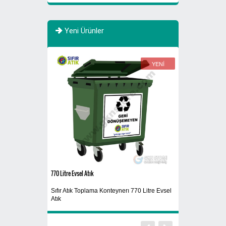
Yeni Ürünler
YENİ
YENİ
770 Litre Evsel Atık
Siyah
Sıfır Atık Toplama Konteynerı 770 Litre Evsel
Yıkanabilir Maske
Atık