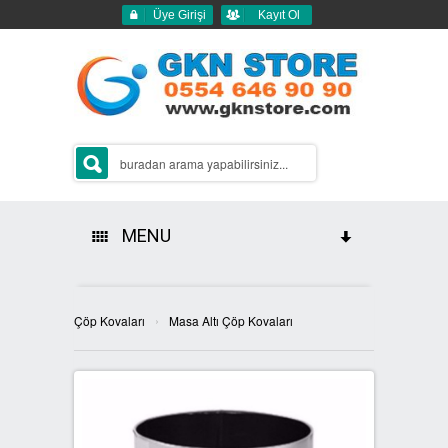
Üye Girişi
Kayıt Ol
MENU
HAKKIMIZDA
›
Çöp Kovaları
Masa Altı Çöp Kovaları
ÜRÜNLERİMİZ
GERİ DÖNÜŞÜM ÇÖP KUTULARI
2Lİ GERİ DÖNÜŞÜM KUTULARI
SIFIR ATIK KUTULARI