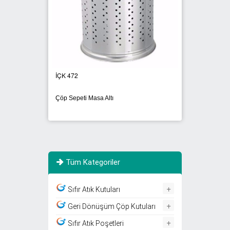
İÇK 472
İÇK 44
Çöp Sepeti Masa Altı
Masa Al
Tüm Kategoriler
+
Sıfır Atık Kutuları
+
Geri Dönüşüm Çöp Kutuları
+
Sıfır Atık Poşetleri