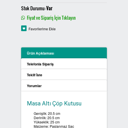
PLASTİK SIFIR ATIK KUTULARI
Stok Durumu:
Var
Fiyat ve Sipariş İçin Tıklayın
BOYALI SIFIR ATIK KUTULARI
Favorilerime Ekle
METAL SIFIR ATIK KUTULARI
ÖZEL ÜRETİM SIFIR ATIK
Ürün Açıklaması
KUTULARI
Telefonla Sipariş
PROCYCLE SIFIR ATIK
Teklif İste
KUTULARI
Yorumlar
PİL ATIK KUTULARI
Masa Altı Çöp Kutusu
SIFIR ATIK KONTEYNERLARI
Genişlik: 20.5 cm
Derinlik: 20.5 cm
SIFIR ATIK BİLGİLENDİRME
Yükseklik: 25 cm
PANOSU
Malzeme: Paslanmaz Sac