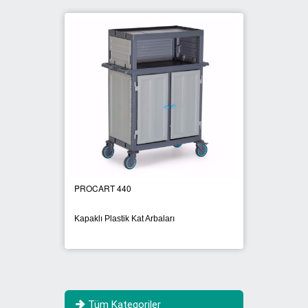
PROCART 440
PROCA
Kapaklı Plastik Kat Arbaları
Brandal
Tüm Kategoriler