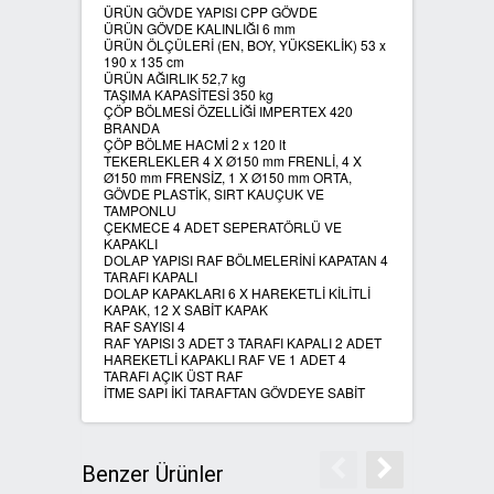
ÜRÜN GÖVDE YAPISI CPP GÖVDE
ÜRÜN GÖVDE KALINLIĞI 6 mm
SIFIR ATIK ÇÖP POŞETLERİ
ÜRÜN ÖLÇÜLERİ (EN, BOY, YÜKSEKLİK) 53 x
190 x 135 cm
ÜRÜN AĞIRLIK 52,7 kg
TAŞIMA KAPASİTESİ 350 kg
SIFIR ATIK GERİ DÖNÜŞÜM
ÇÖP BÖLMESİ ÖZELLİĞİ IMPERTEX 420
KUTULARI
BRANDA
ÇÖP BÖLME HACMİ 2 x 120 lt
TEKERLEKLER 4 X Ø150 mm FRENLİ, 4 X
Ø150 mm FRENSİZ, 1 X Ø150 mm ORTA,
GÖVDE PLASTİK, SIRT KAUÇUK VE
TAMPONLU
ÇEKMECE 4 ADET SEPERATÖRLÜ VE
KAPAKLI
DOLAP YAPISI RAF BÖLMELERİNİ KAPATAN 4
TARAFI KAPALI
DOLAP KAPAKLARI 6 X HAREKETLİ KİLİTLİ
KAPAK, 12 X SABİT KAPAK
RAF SAYISI 4
RAF YAPISI 3 ADET 3 TARAFI KAPALI 2 ADET
HAREKETLİ KAPAKLI RAF VE 1 ADET 4
TARAFI AÇIK ÜST RAF
İTME SAPI İKİ TARAFTAN GÖVDEYE SABİT
Benzer Ürünler