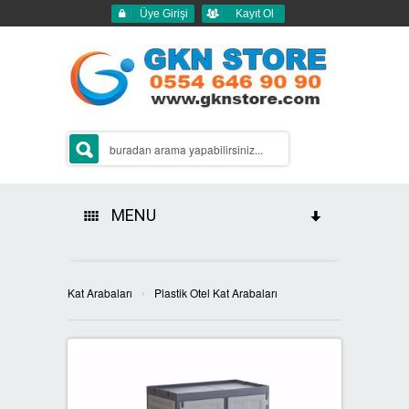
Üye Girişi
Kayıt Ol
MENU
HAKKIMIZDA
›
Kat Arabaları
Plastik Otel Kat Arabaları
ÜRÜNLERİMİZ
GERİ DÖNÜŞÜM ÇÖP KUTULARI
2Lİ GERİ DÖNÜŞÜM KUTULARI
SIFIR ATIK KUTULARI