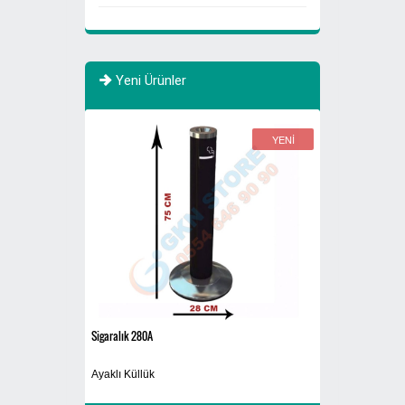
Yeni Ürünler
YENİ
YENİ
Sigaralık 280A
Atık Fıçısı 30 Litre
rı 770 Litre Evsel
Ayaklı Küllük
Atık Yağ Kutusu