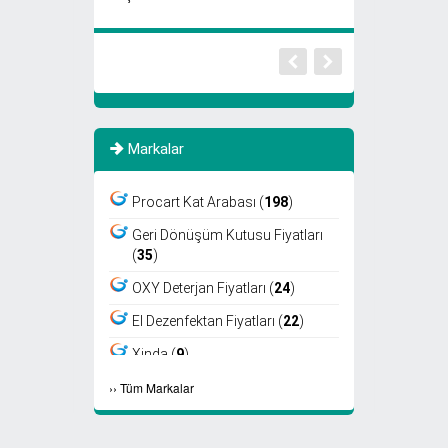
Markalar
Procart Kat Arabası (
198
)
Geri Dönüşüm Kutusu Fiyatları
(
35
)
OXY Deterjan Fiyatları (
24
)
El Dezenfektan Fiyatları (
22
)
Xinda (
9
)
›
›
Tüm Markalar
Viper (
8
)
Fantom (
7
)