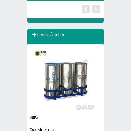
Fırsat Ürünleri
608A3
VIPER AS 430C
Cam Atık Kutusu
Yer Temizlik Makin