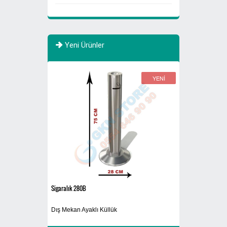
Yeni Ürünler
YENİ
YENİ
Sigaralık 280B
770 Litre Evsel Atık
Sıfır Atık Toplama 
Dış Mekan Ayaklı Küllük
Atık