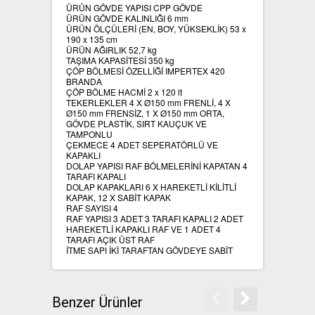
ÜRÜN GÖVDE YAPISI CPP GÖVDE
ÜRÜN GÖVDE KALINLIĞI 6 mm
SIFIR ATIK ÇÖP POŞETLERİ
ÜRÜN ÖLÇÜLERİ (EN, BOY, YÜKSEKLİK) 53 x
190 x 135 cm
ÜRÜN AĞIRLIK 52,7 kg
TAŞIMA KAPASİTESİ 350 kg
SIFIR ATIK GERİ DÖNÜŞÜM
ÇÖP BÖLMESİ ÖZELLİĞİ IMPERTEX 420
KUTULARI
BRANDA
ÇÖP BÖLME HACMİ 2 x 120 lt
TEKERLEKLER 4 X Ø150 mm FRENLİ, 4 X
Ø150 mm FRENSİZ, 1 X Ø150 mm ORTA,
GÖVDE PLASTİK, SIRT KAUÇUK VE
TAMPONLU
ÇEKMECE 4 ADET SEPERATÖRLÜ VE
KAPAKLI
DOLAP YAPISI RAF BÖLMELERİNİ KAPATAN 4
TARAFI KAPALI
DOLAP KAPAKLARI 6 X HAREKETLİ KİLİTLİ
KAPAK, 12 X SABİT KAPAK
RAF SAYISI 4
RAF YAPISI 3 ADET 3 TARAFI KAPALI 2 ADET
HAREKETLİ KAPAKLI RAF VE 1 ADET 4
TARAFI AÇIK ÜST RAF
İTME SAPI İKİ TARAFTAN GÖVDEYE SABİT
Benzer Ürünler