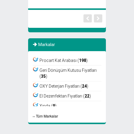
Markalar
Procart Kat Arabası (
198
)
Geri Dönüşüm Kutusu Fiyatları
(
35
)
OXY Deterjan Fiyatları (
24
)
El Dezenfektan Fiyatları (
22
)
Xinda (
9
)
›
›
Tüm Markalar
Viper (
8
)
Fantom (
7
)