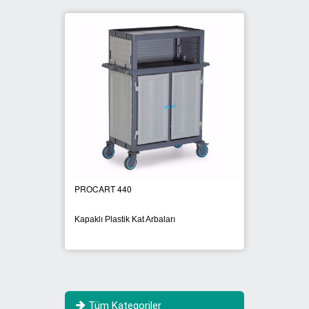
PROCART 440
PROCA
Kapaklı Plastik Kat Arbaları
Brandal
Tüm Kategoriler