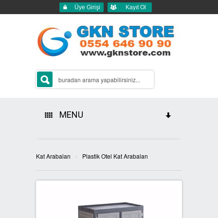
Üye Girişi
Kayıt Ol
MENU
HAKKIMIZDA
›
Kat Arabaları
Plastik Otel Kat Arabaları
ÜRÜNLERİMİZ
GERİ DÖNÜŞÜM ÇÖP KUTULARI
2Lİ GERİ DÖNÜŞÜM KUTULARI
SIFIR ATIK KUTULARI