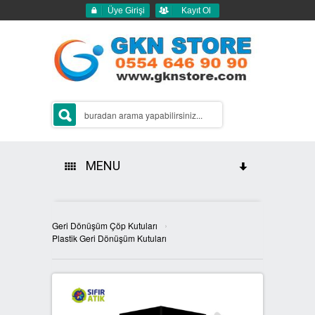
Üye Girişi
Kayıt Ol
MENU
HAKKIMIZDA
›
Geri Dönüşüm Çöp Kutuları
ÜRÜNLERİMİZ
Plastik Geri Dönüşüm Kutuları
GERİ DÖNÜŞÜM ÇÖP KUTULARI
2Lİ GERİ DÖNÜŞÜM KUTULARI
SIFIR ATIK KUTULARI