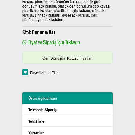
kutusu. plastik geri dönüşüm kutusu, plastik geri
dönüşüm atık kutusu, plastik geri dönüşüm çöp kovası,
PLASTİK SIFIR ATIK KUTULARI
plastik atık kutuları, plastik koli çöp kutusu, sıfır atık
kutusu, sıfır atık kutuları, evsel atık kutusu, geri
dönüşmeyen atık kutuları
BOYALI SIFIR ATIK KUTULARI
Stok Durumu:
Var
METAL SIFIR ATIK KUTULARI
Fiyat ve Sipariş İçin Tıklayın
ÖZEL ÜRETİM SIFIR ATIK
Geri Dönüşüm Kutusu Fiyatları
KUTULARI
Favorilerime Ekle
PROCYCLE SIFIR ATIK
KUTULARI
PİL ATIK KUTULARI
Ürün Açıklaması
Telefonla Sipariş
SIFIR ATIK KONTEYNERLARI
Teklif İste
SIFIR ATIK BİLGİLENDİRME
PANOSU
Yorumlar