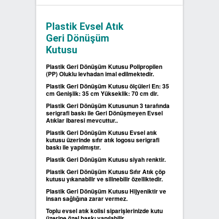
SIFIR ATIK ÇÖP POŞETLERİ
Plastik Evsel Atık
Geri Dönüşüm
SIFIR ATIK GERİ DÖNÜŞÜM
Kutusu
KUTULARI
Plastik Geri Dönüşüm Kutusu Polipropilen
(PP) Oluklu levhadan imal edilmektedir.
Plastik Geri Dönüşüm Kutusu ölçüleri En: 35
cm Genişlik: 35 cm Yükseklik: 70 cm dir.
Plastik Geri Dönüşüm Kutusunun 3 tarafında
serigrafi baskı ile Geri Dönüşmeyen Evsel
Atıklar ibaresi mevcuttur..
Plastik Geri Dönüşüm Kutusu Evsel atık
kutusu üzerinde sıfır atık logosu serigrafi
baskı ile yapılmıştır.
Plastik Geri Dönüşüm Kutusu siyah renktir.
Plastik Geri Dönüşüm Kutusu Sıfır Atık çöp
kutusu yıkanabilir ve silinebilir özelliktedir.
Plastik Geri Dönüşüm Kutusu Hijyeniktir ve
insan sağlığına zarar vermez.
Toplu evsel atık kolisi siparişlerinizde kutu
üzerine özel baskı yapılabilir.