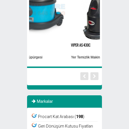
VIPER AS 430C
608A3
i
Yer Temizlik Makinası
Cam Atık Kutusu
Markalar
Procart Kat Arabası (
198
)
Geri Dönüşüm Kutusu Fiyatları