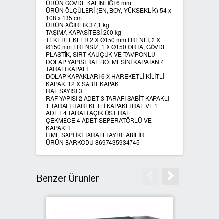
ÜRÜN GÖVDE KALINLIĞI 6 mm
ÜRÜN ÖLÇÜLERİ (EN, BOY, YÜKSEKLİK) 54 x
108 x 135 cm
SIFIR ATIK ÇÖP POŞETLERİ
ÜRÜN AĞIRLIK 37,1 kg
TAŞIMA KAPASİTESİ 200 kg
TEKERLEKLER 2 X Ø150 mm FRENLİ, 2 X
SIFIR ATIK GERİ DÖNÜŞÜM
Ø150 mm FRENSİZ, 1 X Ø150 ORTA, GÖVDE
PLASTİK, SIRT KAUÇUK VE TAMPONLU
KUTULARI
DOLAP YAPISI RAF BÖLMESİNİ KAPATAN 4
TARAFI KAPALI
DOLAP KAPAKLARI 6 X HAREKETLİ KİLİTLİ
KAPAK, 12 X SABİT KAPAK
RAF SAYISI 3
RAF YAPISI 2 ADET 3 TARAFI SABİT KAPAKLI
1 TARAFI HAREKETLİ KAPAKLI RAF VE 1
ADET 4 TARAFI AÇIK ÜST RAF
ÇEKMECE 4 ADET SEPERATÖRLÜ VE
KAPAKLI
İTME SAPI İKİ TARAFLI AYRILABİLİR
ÜRÜN BARKODU 8697435934745
Benzer Ürünler