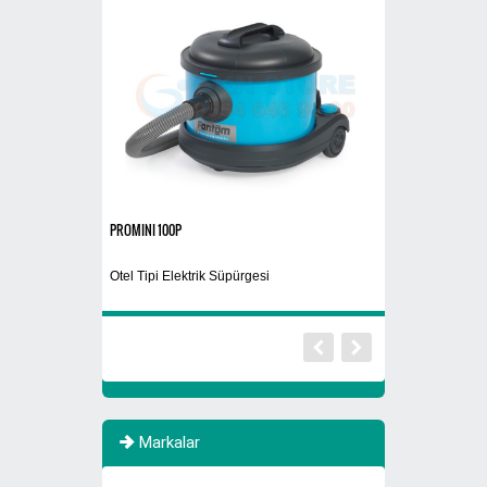
PROMINI 100P
El Kurutma Makines
Otel Tipi Elektrik Süpürgesi
Döner Başlıklı El 
Markalar