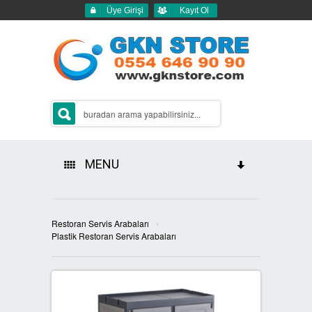
Üye Girişi
Kayıt Ol
MENU
HAKKIMIZDA
›
Restoran Servis Arabaları
ÜRÜNLERİMİZ
Plastik Restoran Servis Arabaları
GERİ DÖNÜŞÜM ÇÖP KUTULARI
2Lİ GERİ DÖNÜŞÜM KUTULARI
SIFIR ATIK KUTULARI