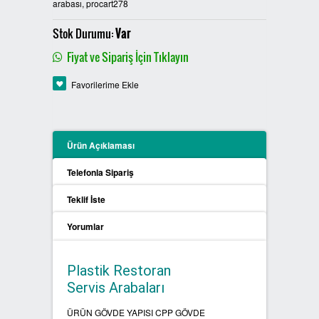
arabası, procart278
PLASTİK SIFIR ATIK KUTULARI
Stok Durumu:
Var
BOYALI SIFIR ATIK KUTULARI
Fiyat ve Sipariş İçin Tıklayın
Favorilerime Ekle
METAL SIFIR ATIK KUTULARI
ÖZEL ÜRETİM SIFIR ATIK
KUTULARI
Ürün Açıklaması
Telefonla Sipariş
PROCYCLE SIFIR ATIK
KUTULARI
Teklif İste
PİL ATIK KUTULARI
Yorumlar
SIFIR ATIK KONTEYNERLARI
Plastik Restoran
Servis Arabaları
SIFIR ATIK BİLGİLENDİRME
PANOSU
ÜRÜN GÖVDE YAPISI CPP GÖVDE