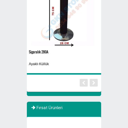
Sigaralık 280A
Siyah
rı 770 Litre Evsel
Ayaklı Küllük
Yıkanabilir Maske
Fırsat Ürünleri
YENİ