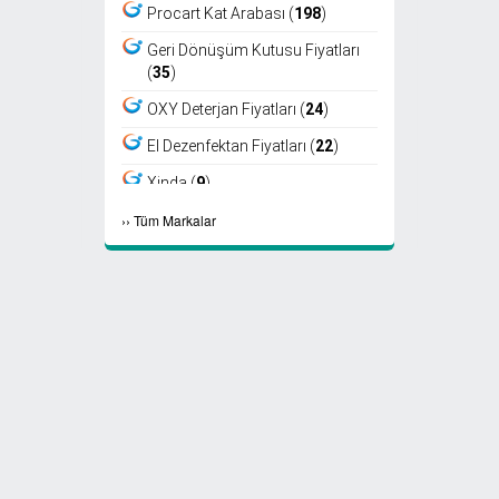
Procart Kat Arabası (
198
)
Geri Dönüşüm Kutusu Fiyatları
(
35
)
OXY Deterjan Fiyatları (
24
)
El Dezenfektan Fiyatları (
22
)
Xinda (
9
)
›
›
Tüm Markalar
Viper (
8
)
Fantom (
7
)
Sıfır Atık Kutusu Fiyatları (
6
)
Ayaklı Küllük Fiyatları (
4
)
Select Kağıt Havlu (
4
)
Select Peçete (
3
)
Etap Fön (
2
)
Marathon Peçete (
2
)