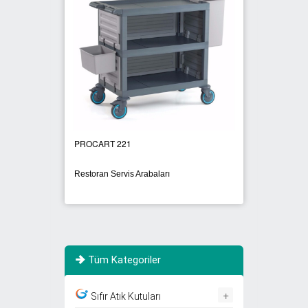
PROCART 221
PROCA
Restoran Servis Arabaları
Kapaklı
Tüm Kategoriler
+
Sıfır Atık Kutuları