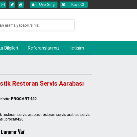
Üye Girişi
Kayıt Ol
 Bilgileri
Referanslarımız
İletişim
stik Restoran Servis Aarabası
PROCART 420
 Kodu:
ik restoran servis arabası,restoran servis arabası,servis
sı, procart420
 Durumu:
Var