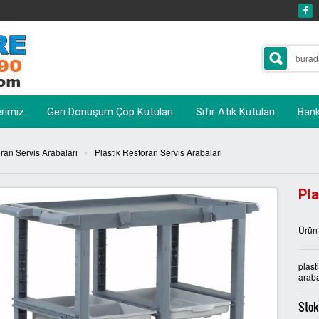
erimiz
Geri Dönüşüm Çöp Kutuları
Sıfır Atık Kutuları
Banka
›
ran Servis Arabaları
Plastik Restoran Servis Arabaları
Pla
Ürün
plast
araba
Stok