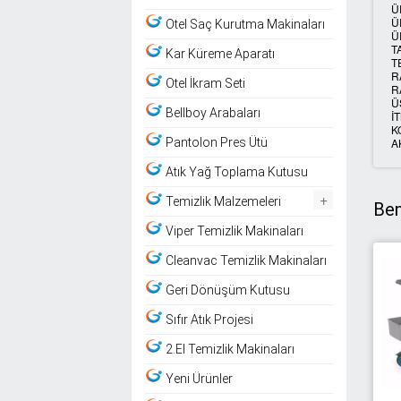
Ü
Ü
Otel Saç Kurutma Makinaları
Ü
T
Kar Küreme Aparatı
T
R
Otel İkram Seti
R
Ü
Bellboy Arabaları
İ
K
A
Pantolon Pres Ütü
Atık Yağ Toplama Kutusu
+
Temizlik Malzemeleri
Ben
Viper Temizlik Makinaları
Cleanvac Temizlik Makinaları
Geri Dönüşüm Kutusu
Sıfır Atık Projesi
2.El Temizlik Makinaları
Yeni Ürünler