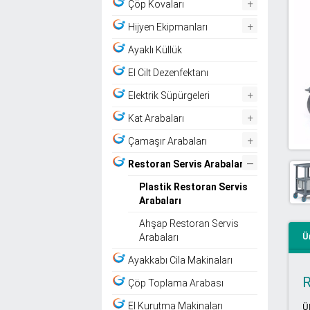
+
Çöp Kovaları
+
Hijyen Ekipmanları
Ayaklı Küllük
El Cilt Dezenfektanı
+
Elektrik Süpürgeleri
+
Kat Arabaları
+
Çamaşır Arabaları
–
Restoran Servis Arabaları
Plastik Restoran Servis
Arabaları
Ahşap Restoran Servis
Ü
Arabaları
Ayakkabı Cila Makinaları
R
Çöp Toplama Arabası
Ü
El Kurutma Makinaları