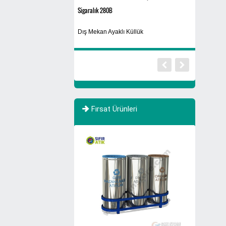
Sigaralık 280B
770 Litre Evsel 
Sıfır Atık T
Dış Mekan Ayaklı Küllük
Evsel Atık
Fırsat Ürünleri
İNDİRİMDE