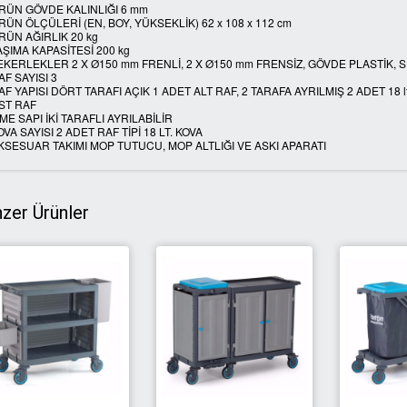
RÜN GÖVDE KALINLIĞI 6 mm
RÜN ÖLÇÜLERİ (EN, BOY, YÜKSEKLİK) 62 x 108 x 112 cm
RÜN AĞIRLIK 20 kg
AŞIMA KAPASİTESİ 200 kg
EKERLEKLER 2 X Ø150 mm FRENLİ, 2 X Ø150 mm FRENSİZ, GÖVDE PLASTİK,
AF SAYISI 3
AF YAPISI DÖRT TARAFI AÇIK 1 ADET ALT RAF, 2 TARAFA AYRILMIŞ 2 ADET 18 lt
ST RAF
TME SAPI İKİ TARAFLI AYRILABİLİR
OVA SAYISI 2 ADET RAF TİPİ 18 LT. KOVA
KSESUAR TAKIMI MOP TUTUCU, MOP ALTLIĞI VE ASKI APARATI
zer Ürünler