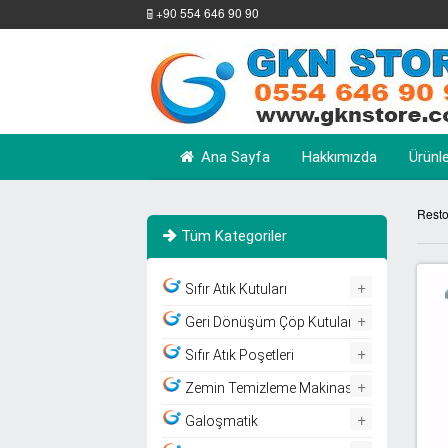
+90 554 646 90 90
Ana Sayfa
Hakkımızda
Ürünl
Resto
Tüm Kategoriler
+
Sıfır Atık Kutuları
+
Geri Dönüşüm Çöp Kutuları
+
Sıfır Atık Poşetleri
+
Zemin Temizleme Makinası
+
Galoşmatik