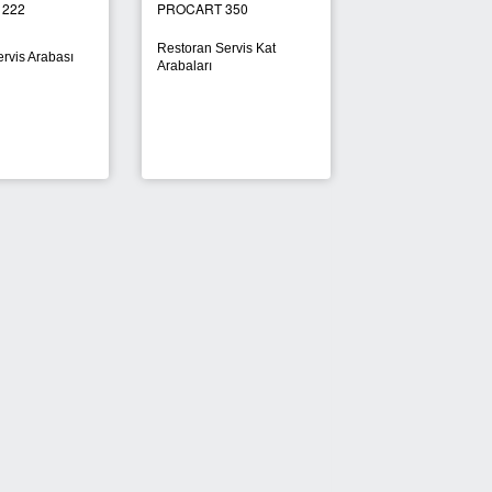
 222
PROCART 350
PROCART 225
Restoran Servis Kat
Kapaklı Restoran S
ervis Arabası
Arabaları
Arabası
YENİ
YENİ