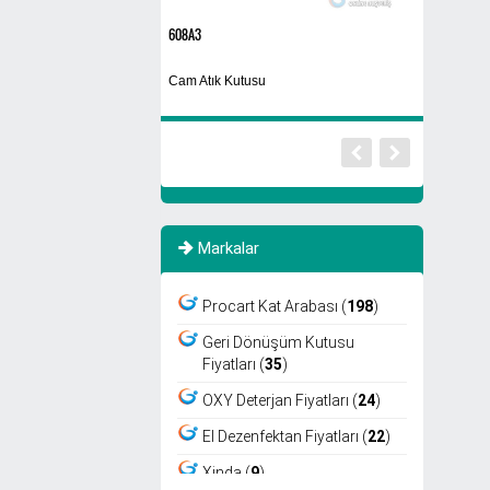
0
608A3
Etap Asos
Otel Tipi Tr
ama Makinası
Cam Atık Kutusu
Makinası
Markalar
Procart Kat Arabası (
198
)
Geri Dönüşüm Kutusu
Fiyatları (
35
)
OXY Deterjan Fiyatları (
24
)
El Dezenfektan Fiyatları (
22
)
Xinda (
9
)