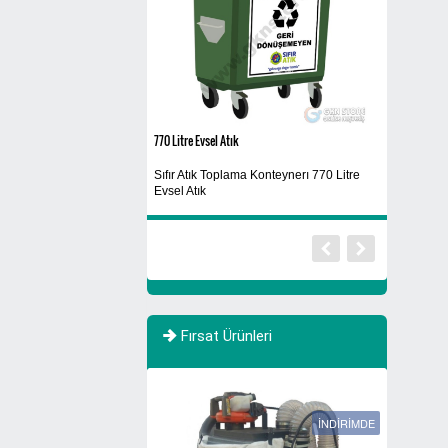
tre
770 Litre Evsel Atık
Siyah
Sıfır Atık Toplama Konteynerı 770 Litre
usu
Yıkanabilir
Evsel Atık
Fırsat Ürünleri
YENİ
İNDİRİMDE