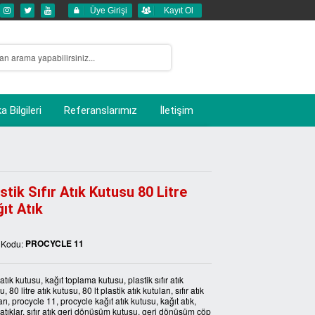
Üye Girişi
Kayıt Ol
 Bilgileri
Referanslarımız
İletişim
stik Sıfır Atık Kutusu 80 Litre
ıt Atık
PROCYCLE 11
 Kodu:
 atık kutusu, kağıt toplama kutusu, plastik sıfır atık
, 80 litre atık kutusu, 80 lt plastik atık kutuları, sıfır atık
arı, procycle 11, procycle kağıt atık kutusu, kağıt atık,
 atıklar, sıfır atık geri dönüşüm kutusu, geri dönüşüm çöp