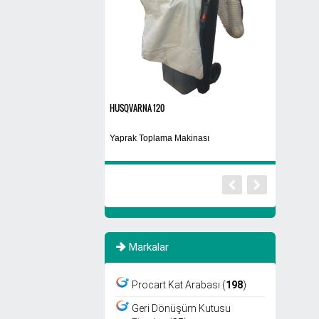
HUSQVARNA 120
30 Kg
aklı Küllük
Yaprak Toplama Makinası
Bulaşık Maki
Markalar
Procart Kat Arabası (
198
)
Geri Dönüşüm Kutusu