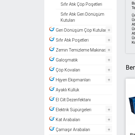
Ba
Sıfır Atık Çöp Poşetleri
Te
Sıfır Atık Geri Dönüşüm
Ü
Ü
Kutuları
At
Ü
+
Geri Dönüşüm Çöp Kutuları
At
Ü
+
Sıfır Atık Poşetleri
Ko
+
Zemin Temizleme Makinası
+
Galoşmatik
Ben
+
Çöp Kovaları
+
Hijyen Ekipmanları
Ayaklı Küllük
El Cilt Dezenfektanı
+
Elektrik Süpürgeleri
+
Kat Arabaları
+
Çamaşır Arabaları
Pla