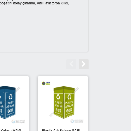
şetini kolay çıkarma, Akıllı atık torba kilidi,
ık Kutusu MAVİ
Plastik Atık Kutusu SARI
PROCYCLE 21