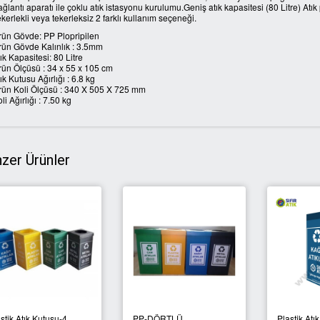
ğlantı aparatı ile çoklu atık istasyonu kurulumu.Geniş atık kapasitesi (80 Litre) Atık po
kerlekli veya tekerleksiz 2 farklı kullanım seçeneği.
rün Gövde: PP Plopripilen
rün Gövde Kalınlık : 3.5mm
ık Kapasitesi: 80 Litre
rün Ölçüsü : 34 x 55 x 105 cm
ık Kutusu Ağırlığı : 6.8 kg
rün Koli Ölçüsü : 340 X 505 X 725 mm
li Ağırlığı : 7.50 kg
zer Ürünler
stik Atık Kutusu-4
PP-DÖRTLÜ
Plastik At