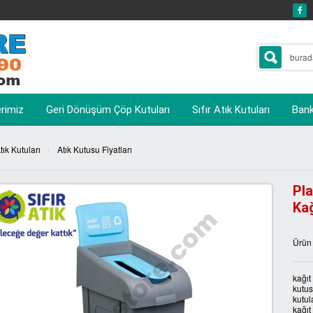
erimiz
Geri Dönüşüm Çöp Kutuları
Sıfır Atık Kutuları
Banka
›
Atık Kutuları
Atık Kutusu Fiyatları
Pla
Kağ
Ürün
kağıt
kutusu
kutul
kağıt