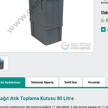
koval
Stok
Fi
rün Açıklaması
Telefonla Sipariş
Teklif İste
Yorumlar
ağıt Atık Toplama Kutusu 80 Litre
ocycle profesyonel atık toplama sistemi 11 atık etiketi, 4 atık ayırma kapagı ve 11 r