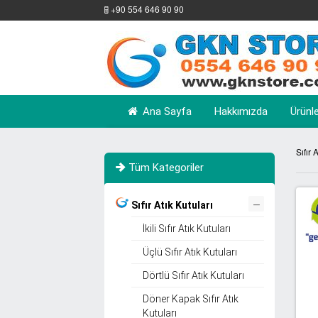
+90 554 646 90 90
Ana Sayfa
Hakkımızda
Ürünl
Sıfır 
Tüm Kategoriler
–
Sıfır Atık Kutuları
İkili Sıfır Atık Kutuları
Üçlü Sıfır Atık Kutuları
Dörtlü Sıfır Atık Kutuları
Döner Kapak Sıfır Atık
Kutuları