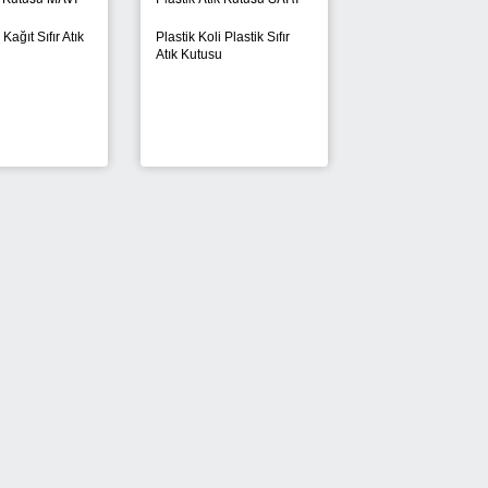
 Kağıt Sıfır Atık
Plastik Koli Plastik Sıfır
Plastik Sıfır Atık K
Atık Kutusu
Litre Evsel Atık