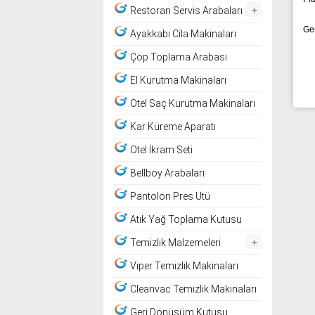
+
Restoran Servis Arabaları
Ge
Ayakkabı Cila Makinaları
Çöp Toplama Arabası
El Kurutma Makinaları
Otel Saç Kurutma Makinaları
Kar Küreme Aparatı
Otel İkram Seti
Bellboy Arabaları
Pantolon Pres Ütü
Atık Yağ Toplama Kutusu
+
Temizlik Malzemeleri
Viper Temizlik Makinaları
Cleanvac Temizlik Makinaları
Geri Dönüşüm Kutusu