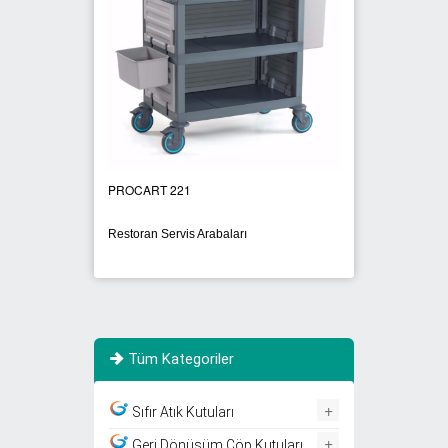
PROCART 221
PROCA
Restoran Servis Arabaları
Kapaklı
Tüm Kategoriler
+
Sıfır Atık Kutuları
+
Geri Dönüşüm Çöp Kutuları