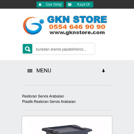
Üye Girişi
Kayıt Ol
MENU
HAKKIMIZDA
›
Restoran Servis Arabaları
ÜRÜNLERİMİZ
Plastik Restoran Servis Arabaları
GERİ DÖNÜŞÜM ÇÖP KUTULARI
2Lİ GERİ DÖNÜŞÜM KUTULARI
SIFIR ATIK KUTULARI