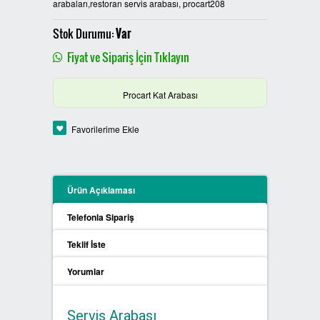
arabaları,restoran servis arabası, procart208
PLASTİK SIFIR ATIK KUTULARI
Stok Durumu:
Var
BOYALI SIFIR ATIK KUTULARI
Fiyat ve Sipariş İçin Tıklayın
METAL SIFIR ATIK KUTULARI
Procart Kat Arabası
ÖZEL ÜRETİM SIFIR ATIK
Favorilerime Ekle
KUTULARI
PROCYCLE SIFIR ATIK
KUTULARI
Ürün Açıklaması
Telefonla Sipariş
PİL ATIK KUTULARI
Teklif İste
SIFIR ATIK KONTEYNERLARI
Yorumlar
SIFIR ATIK BİLGİLENDİRME
PANOSU
Servis Arabası