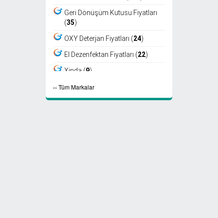
Geri Dönüşüm Kutusu Fiyatları
(
35
)
OXY Deterjan Fiyatları (
24
)
El Dezenfektan Fiyatları (
22
)
Xinda (
9
)
›
›
Tüm Markalar
Viper (
8
)
Fantom (
7
)
Sıfır Atık Kutusu Fiyatları (
6
)
Ayaklı Küllük Fiyatları (
4
)
Select Kağıt Havlu (
4
)
Select Peçete (
3
)
Etap Fön (
2
)
Marathon Peçete (
2
)
Maske Fiyatları (
2
)