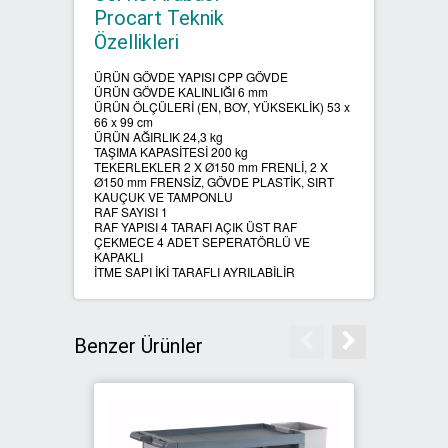
Procart Teknik
Özellikleri
SIFIR ATIK ÇÖP POŞETLERİ
ÜRÜN GÖVDE YAPISI CPP GÖVDE
SIFIR ATIK GERİ DÖNÜŞÜM
ÜRÜN GÖVDE KALINLIĞI 6 mm
ÜRÜN ÖLÇÜLERİ (EN, BOY, YÜKSEKLİK) 53 x
KUTULARI
66 x 99 cm
ÜRÜN AĞIRLIK 24,3 kg
TAŞIMA KAPASİTESİ 200 kg
TEKERLEKLER 2 X Ø150 mm FRENLİ, 2 X
Ø150 mm FRENSİZ, GÖVDE PLASTİK, SIRT
KAUÇUK VE TAMPONLU
RAF SAYISI 1
RAF YAPISI 4 TARAFI AÇIK ÜST RAF
ÇEKMECE 4 ADET SEPERATÖRLÜ VE
KAPAKLI
İTME SAPI İKİ TARAFLI AYRILABİLİR
Benzer Ürünler