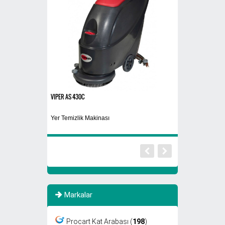
VIPER AS 430C
Plastik Atık Kutusu-4
Kurutma Makinası
Yer Temizlik Makinası
Geri Dönüşüm Ku
Markalar
Procart Kat Arabası (
198
)