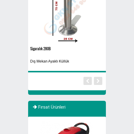
Sigaralık 280B
Atık Fıçısı 30 Litre
Dış Mekan Ayaklı Küllük
Atık Yağ Kutusu
Fırsat Ürünleri