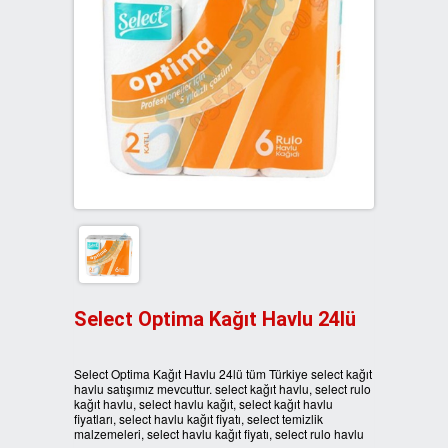
3LÜ GERİ DÖNÜŞÜM KUTULARI
İKİLİ SIFIR ATIK KUTULARI
BANKA BİLGİLERİ
4LÜ GERİ DÖNÜŞÜM KUTULARI
ÜÇLÜ SIFIR ATIK KUTULARI
REFERANSLARIMIZ
BOYALI GERİ DÖNÜŞÜM
DÖRTLÜ SIFIR ATIK KUTULARI
İLETİŞİM
KUTULARI
DÖNER KAPAK SIFIR ATIK
METAL GERİ DÖNÜŞÜM
KUTULARI
KUTULARI
ATIK KUTUSU FİYATLARI
PLASTİK GERİ DÖNÜŞÜM
KUTULARI
AHŞAP SIFIR ATIK KUTULARI
Select Optima Kağıt Havlu 24lü
ATIK KUTULARI
Select Optima Kağıt Havlu 24lü tüm Türkiye select kağıt
havlu satışımız mevcuttur. select kağıt havlu, select rulo
kağıt havlu, select havlu kağıt, select kağıt havlu
PEDALLI SIFIR ATIK KUTULARI
fiyatları, select havlu kağıt fiyatı, select temizlik
malzemeleri, select havlu kağıt fiyatı, select rulo havlu