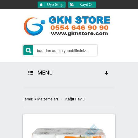
Üye Girişi
Kayıt Ol
MENU
HAKKIMIZDA
›
Temizlik Malzemeleri
Kağıt Havlu
ÜRÜNLERİMİZ
GERİ DÖNÜŞÜM ÇÖP KUTULARI
2Lİ GERİ DÖNÜŞÜM KUTULARI
SIFIR ATIK KUTULARI