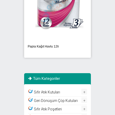
Papia Kağıt Havlu 12li
Select Z K
Tüm Kategoriler
+
Sıfır Atık Kutuları
+
Geri Dönüşüm Çöp Kutuları
+
Sıfır Atık Poşetleri