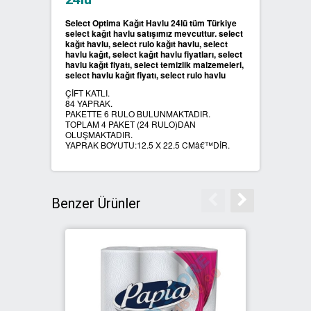
Select Optima Kağıt Havlu 24lü tüm Türkiye
SIFIR ATIK ÇÖP POŞETLERİ
select kağıt havlu satışımız mevcuttur. select
kağıt havlu, select rulo kağıt havlu, select
havlu kağıt, select kağıt havlu fiyatları, select
SIFIR ATIK GERİ DÖNÜŞÜM
havlu kağıt fiyatı, select temizlik malzemeleri,
select havlu kağıt fiyatı, select rulo havlu
KUTULARI
ÇİFT KATLI.
84 YAPRAK.
PAKETTE 6 RULO BULUNMAKTADIR.
TOPLAM 4 PAKET (24 RULO)DAN
OLUŞMAKTADIR.
YAPRAK BOYUTU:12.5 X 22.5 CMâ€™DİR.
Benzer Ürünler