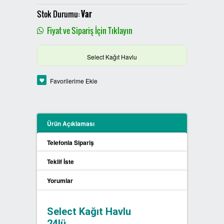
PLASTİK SIFIR ATIK KUTULARI
Stok Durumu:
Var
Fiyat ve Sipariş İçin Tıklayın
BOYALI SIFIR ATIK KUTULARI
Select Kağıt Havlu
METAL SIFIR ATIK KUTULARI
Favorilerime Ekle
ÖZEL ÜRETİM SIFIR ATIK
KUTULARI
PROCYCLE SIFIR ATIK
Ürün Açıklaması
KUTULARI
Telefonla Sipariş
PİL ATIK KUTULARI
Teklif İste
Yorumlar
SIFIR ATIK KONTEYNERLARI
SIFIR ATIK BİLGİLENDİRME
Select Kağıt Havlu
PANOSU
24lü