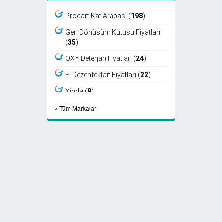
Procart Kat Arabası (
198
)
Geri Dönüşüm Kutusu Fiyatları
(
35
)
OXY Deterjan Fiyatları (
24
)
El Dezenfektan Fiyatları (
22
)
Xinda (
9
)
›
›
Tüm Markalar
Viper (
8
)
Fantom (
7
)
Sıfır Atık Kutusu Fiyatları (
6
)
Ayaklı Küllük Fiyatları (
4
)
Select Kağıt Havlu (
4
)
Select Peçete (
3
)
Etap Fön (
2
)
Marathon Peçete (
2
)