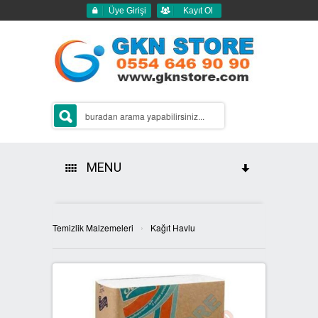
Üye Girişi
Kayıt Ol
MENU
HAKKIMIZDA
›
Temizlik Malzemeleri
Kağıt Havlu
ÜRÜNLERİMİZ
GERİ DÖNÜŞÜM ÇÖP KUTULARI
2Lİ GERİ DÖNÜŞÜM KUTULARI
SIFIR ATIK KUTULARI