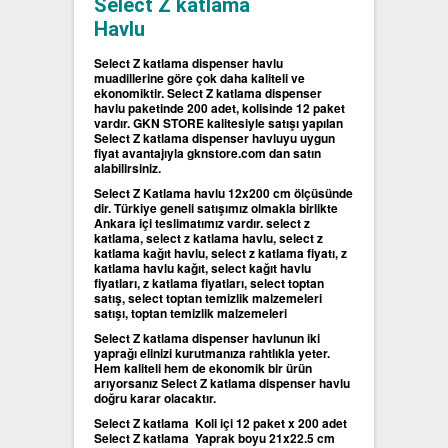
Select Z katlama
Havlu
SIFIR ATIK ÇÖP POŞETLERİ
Select Z katlama dispenser havlu
muadillerine göre çok daha kaliteli ve
SIFIR ATIK GERİ DÖNÜŞÜM
ekonomiktir. Select Z katlama dispenser
havlu paketinde 200 adet, kolisinde 12 paket
KUTULARI
vardır. GKN STORE kalitesiyle satışı yapılan
Select Z katlama dispenser havluyu uygun
fiyat avantajıyla gknstore.com dan satın
alabilirsiniz.
Select Z Katlama havlu 12x200 cm ölçüsünde
dir. Türkiye geneli satışımız olmakla birlikte
Ankara içi teslimatımız vardır. select z
katlama, select z katlama havlu, select z
katlama kağıt havlu, select z katlama fiyatı, z
katlama havlu kağıt, select kağıt havlu
fiyatları, z katlama fiyatları, select toptan
satış, select toptan temizlik malzemeleri
satışı, toptan temizlik malzemeleri
Select Z katlama dispenser havlunun iki
yaprağı elinizi kurutmanıza rahtlıkla yeter.
Hem kaliteli hem de ekonomik bir ürün
arıyorsanız Select Z katlama dispenser havlu
doğru karar olacaktır.
Select Z katlama Koli içi 12 paket x 200 adet
Select Z katlama Yaprak boyu 21x22.5 cm