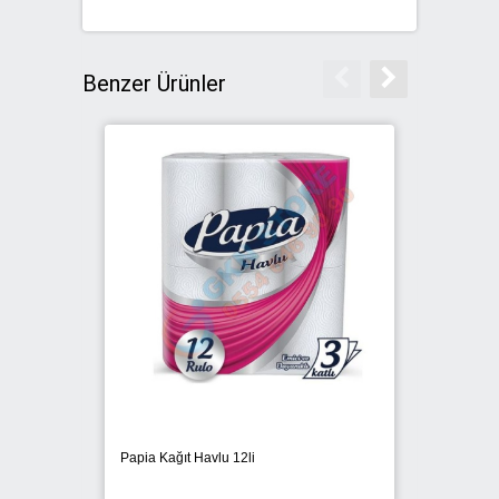
Benzer Ürünler
Papia Kağıt Havlu 12li
Select 