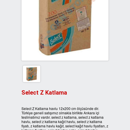
3LÜ GERİ DÖNÜŞÜM KUTULARI
İKİLİ SIFIR ATIK KUTULARI
BANKA BİLGİLERİ
4LÜ GERİ DÖNÜŞÜM KUTULARI
ÜÇLÜ SIFIR ATIK KUTULARI
REFERANSLARIMIZ
BOYALI GERİ DÖNÜŞÜM
DÖRTLÜ SIFIR ATIK KUTULARI
İLETİŞİM
KUTULARI
DÖNER KAPAK SIFIR ATIK
METAL GERİ DÖNÜŞÜM
KUTULARI
KUTULARI
ATIK KUTUSU FİYATLARI
PLASTİK GERİ DÖNÜŞÜM
KUTULARI
AHŞAP SIFIR ATIK KUTULARI
Select Z Katlama
ATIK KUTULARI
Select Z Katlama havlu 12x200 cm ölçüsünde dir.
Türkiye geneli satışımız olmakla birlikte Ankara içi
teslimatımız vardır. select z katlama, select z katlama
PEDALLI SIFIR ATIK KUTULARI
havlu, select z katlama kağıt havlu, select z katlama
fiyatı, z katlama havlu kağıt, select kağıt havlu fiyatları, z