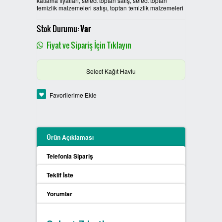
katlama fiyatları, select toptan satış, select toptan
temizlik malzemeleri satışı, toptan temizlik malzemeleri
PLASTİK SIFIR ATIK KUTULARI
Stok Durumu:
Var
BOYALI SIFIR ATIK KUTULARI
Fiyat ve Sipariş İçin Tıklayın
METAL SIFIR ATIK KUTULARI
Select Kağıt Havlu
ÖZEL ÜRETİM SIFIR ATIK
Favorilerime Ekle
KUTULARI
PROCYCLE SIFIR ATIK
KUTULARI
Ürün Açıklaması
Telefonla Sipariş
PİL ATIK KUTULARI
Teklif İste
SIFIR ATIK KONTEYNERLARI
Yorumlar
SIFIR ATIK BİLGİLENDİRME
PANOSU