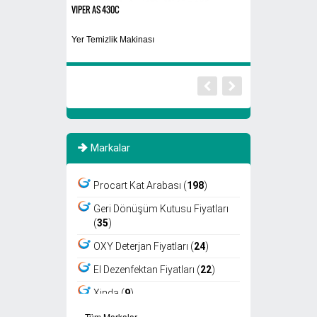
VIPER AS 430C
30 Kg
Yer Temizlik Makinası
Bulaşık Makina Par
Markalar
Procart Kat Arabası (
198
)
Geri Dönüşüm Kutusu Fiyatları
(
35
)
OXY Deterjan Fiyatları (
24
)
El Dezenfektan Fiyatları (
22
)
Xinda (
9
)
›
›
Tüm Markalar
Viper (
8
)