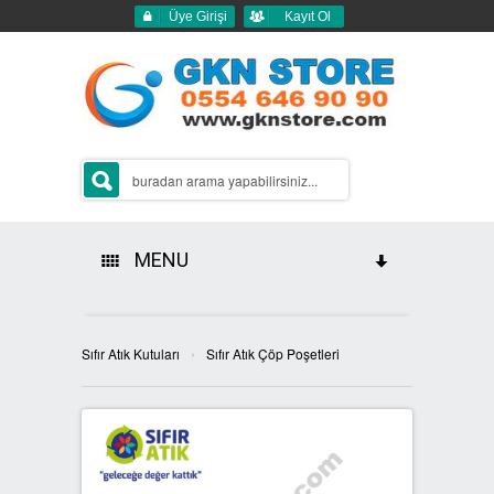
Üye Girişi
Kayıt Ol
MENU
HAKKIMIZDA
›
Sıfır Atık Kutuları
Sıfır Atık Çöp Poşetleri
ÜRÜNLERİMİZ
GERİ DÖNÜŞÜM ÇÖP KUTULARI
2Lİ GERİ DÖNÜŞÜM KUTULARI
SIFIR ATIK KUTULARI