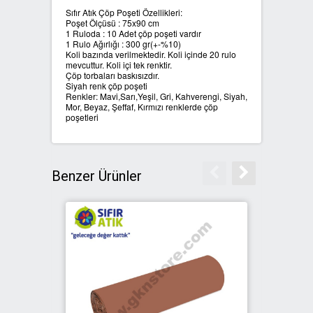
Sıfır Atık Çöp Poşeti Özellikleri:
Poşet Ölçüsü : 75x90 cm
SIFIR ATIK ÇÖP POŞETLERİ
1 Ruloda : 10 Adet çöp poşeti vardır
1 Rulo Ağırlığı : 300 gr(+-%10)
Koli bazında verilmektedir. Koli içinde 20 rulo
SIFIR ATIK GERİ DÖNÜŞÜM
mevcuttur. Koli içi tek renktir.
Çöp torbaları baskısızdır.
KUTULARI
Siyah renk çöp poşeti
Renkler: Mavi,Sarı,Yeşil, Gri, Kahverengi, Siyah,
Mor, Beyaz, Şeffaf, Kırmızı renklerde çöp
poşetleri
Benzer Ürünler