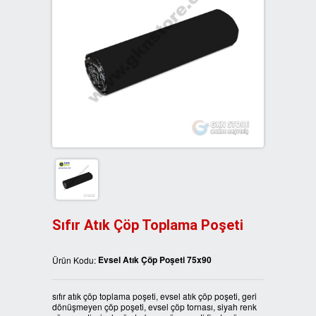
3LÜ GERİ DÖNÜŞÜM KUTULARI
İKİLİ SIFIR ATIK KUTULARI
BANKA BİLGİLERİ
4LÜ GERİ DÖNÜŞÜM KUTULARI
ÜÇLÜ SIFIR ATIK KUTULARI
REFERANSLARIMIZ
BOYALI GERİ DÖNÜŞÜM
DÖRTLÜ SIFIR ATIK KUTULARI
İLETİŞİM
KUTULARI
DÖNER KAPAK SIFIR ATIK
METAL GERİ DÖNÜŞÜM
KUTULARI
KUTULARI
ATIK KUTUSU FİYATLARI
PLASTİK GERİ DÖNÜŞÜM
KUTULARI
AHŞAP SIFIR ATIK KUTULARI
Sıfır Atık Çöp Toplama Poşeti
ATIK KUTULARI
Evsel Atık Çöp Poşeti 75x90
Ürün Kodu:
PEDALLI SIFIR ATIK KUTULARI
sıfır atık çöp toplama poşeti, evsel atık çöp poşeti, geri
dönüşmeyen çöp poşeti, evsel çöp tornası, siyah renk