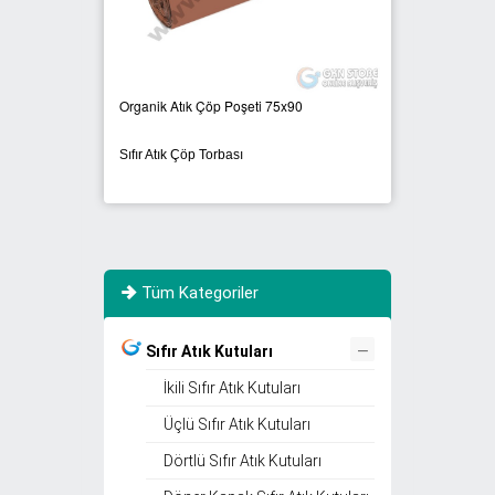
Organik Atık Çöp Poşeti 75x90
Evsel A
Sıfır Atık Çöp Torbası
Sıfır A
Tüm Kategoriler
–
Sıfır Atık Kutuları
İkili Sıfır Atık Kutuları
Üçlü Sıfır Atık Kutuları
Dörtlü Sıfır Atık Kutuları