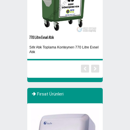
770 Litre Evsel Atık
Sigaralık 280A
Sıfır Atık Toplama Konteynerı 770 Litre Evsel
Ayaklı Küllük
Atık
Fırsat Ürünleri
İNDİRİMDE