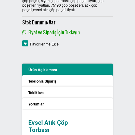
çöp poşeti, siyah çöp torbası, çöp poşeti fiyatı, çöp
poşetleri fiyatları, 75*90 çöp poşetleri, atık çöp
PLASTİK SIFIR ATIK KUTULARI
poşeti,evsel atık çöp poşeti fiyatı
Stok Durumu:
Var
BOYALI SIFIR ATIK KUTULARI
Fiyat ve Sipariş İçin Tıklayın
METAL SIFIR ATIK KUTULARI
Favorilerime Ekle
ÖZEL ÜRETİM SIFIR ATIK
KUTULARI
Ürün Açıklaması
PROCYCLE SIFIR ATIK
KUTULARI
Telefonla Sipariş
Teklif İste
PİL ATIK KUTULARI
Yorumlar
SIFIR ATIK KONTEYNERLARI
Evsel Atık Çöp
SIFIR ATIK BİLGİLENDİRME
Torbası
PANOSU