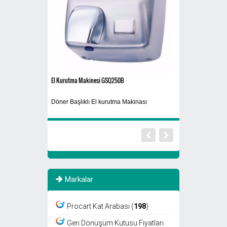
El Kurutma Makinesi GSQ250B
608A3
Döner Başlıklı El kurutma Makinası
Cam Atık Kutusu
Markalar
Procart Kat Arabası (
198
)
Geri Dönüşüm Kutusu Fiyatları