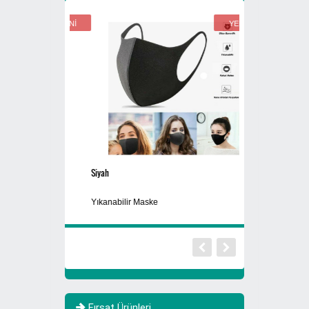
YENİ
YENİ
Siyah
770 Litre Evsel Atık
Sıfır Atık Toplama 
Yıkanabilir Maske
Atık
Fırsat Ürünleri