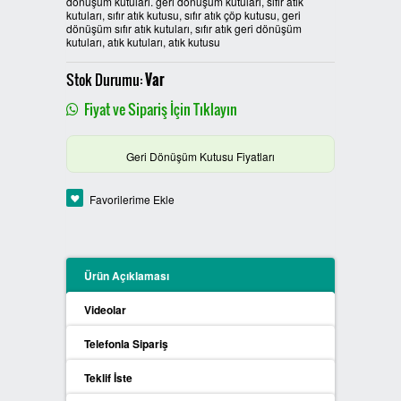
dönüşüm kutuları. geri dönüşüm kutuları, sıfır atık
kutuları, sıfır atık kutusu, sıfır atık çöp kutusu, geri
PLASTİK SIFIR ATIK KUTULARI
dönüşüm sıfır atık kutuları, sıfır atık geri dönüşüm
kutuları, atık kutuları, atık kutusu
BOYALI SIFIR ATIK KUTULARI
Stok Durumu:
Var
Fiyat ve Sipariş İçin Tıklayın
METAL SIFIR ATIK KUTULARI
ÖZEL ÜRETİM SIFIR ATIK
Geri Dönüşüm Kutusu Fiyatları
KUTULARI
Favorilerime Ekle
PROCYCLE SIFIR ATIK
KUTULARI
Ürün Açıklaması
PİL ATIK KUTULARI
Videolar
SIFIR ATIK KONTEYNERLARI
Telefonla Sipariş
SIFIR ATIK BİLGİLENDİRME
Teklif İste
PANOSU