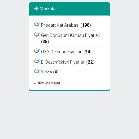
Markalar
Procart Kat Arabası (
198
)
Geri Dönüşüm Kutusu Fiyatları
(
35
)
OXY Deterjan Fiyatları (
24
)
El Dezenfektan Fiyatları (
22
)
Xinda (
9
)
›
›
Tüm Markalar
Viper (
8
)
Fantom (
7
)
Sıfır Atık Kutusu Fiyatları (
6
)
Ayaklı Küllük Fiyatları (
4
)
Select Kağıt Havlu (
4
)
Select Peçete (
3
)