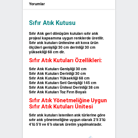
Yorumlar
SIFIR ATIK ÇÖP POŞETLERİ
Sıfır Atık Kutusu
SIFIR ATIK GERİ DÖNÜŞÜM
Sıfır Atık geri dönüşüm kutuları sıfır atık
KUTULARI
projesi kapsamına uygun renklerde üretilir.
Sıfır atık kutuları ünitesine ait kova ürün
ölçüleri genişliği 30 cm derinliği 30 cm
yüksekliği 68 cm dir.
Sıfır Atık Kutuları Özellikleri:
Sıfır Atık Kutuları Genişliği 30 cm
Sıfır Atık Kutuları Derinliği 30 cm
Sıfır Atık Kutuları Yüksekliği 68 cm
Sıfır Atık Kutuları Seti Genişliği 145 cm
Sıfır Atık Kutuları Ünitesi Derinliği 38 cm
Sıfır Atık Kutuları Toz Fırın Boyalı
Sıfır Atık Yönetmeliğine Uygun
Sıfır Atık Kutuları Ünitesi
Sıfır atık kutuları istenilen atık türlerine göre
sıfır atık yönetmeliğine uygun olarak 2’li 3’lü
4’lü 5’li ve 6’lı olarak üretim yapılmaktadır.