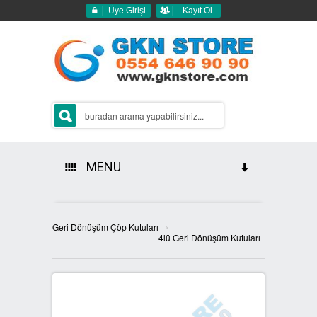
Üye Girişi
Kayıt Ol
MENU
HAKKIMIZDA
›
Geri Dönüşüm Çöp Kutuları
ÜRÜNLERİMİZ
4lü Geri Dönüşüm Kutuları
GERİ DÖNÜŞÜM ÇÖP KUTULARI
2Lİ GERİ DÖNÜŞÜM KUTULARI
SIFIR ATIK KUTULARI