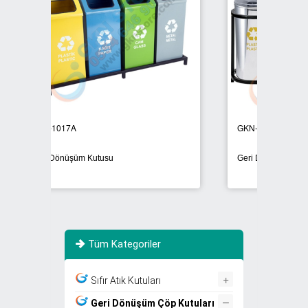
GKN-1016A
GKN
Geri Dönüşüm Ünitesi
Geri
Tüm Kategoriler
+
Sıfır Atık Kutuları
–
Geri Dönüşüm Çöp Kutuları