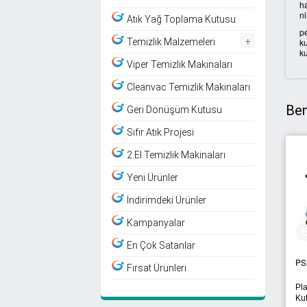
ha
ni
Atık Yağ Toplama Kutusu
pe
+
ku
Temizlik Malzemeleri
ku
Viper Temizlik Makinaları
Cleanvac Temizlik Makinaları
Ben
Geri Dönüşüm Kutusu
Sıfır Atık Projesi
2.El Temizlik Makinaları
Yeni Ürünler
İndirimdeki Ürünler
Kampanyalar
En Çok Satanlar
-112
PSK-105
PSK-101
Fırsat Ürünleri
tik Geri Dönüşüm
Pedallı Sıfır Atık Çöp
Pedallı Tıbbi
su
Kovası