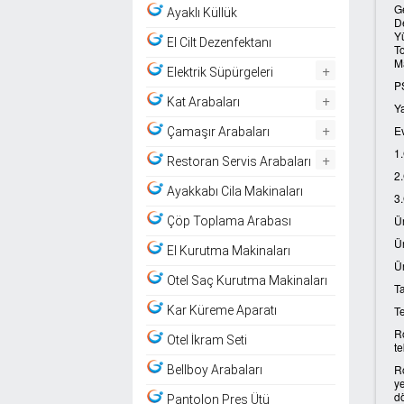
G
Ayaklı Küllük
D
Y
El Cilt Dezenfektanı
To
M
+
Elektrik Süpürgeleri
PS
+
Kat Arabaları
Ya
+
Ev
Çamaşır Arabaları
1.
+
Restoran Servis Arabaları
2
Ayakkabı Cila Makinaları
3.
Ür
Çöp Toplama Arabası
Ür
El Kurutma Makinaları
Ü
Otel Saç Kurutma Makinaları
Ta
Te
Kar Küreme Aparatı
Ro
Otel İkram Seti
te
Ro
Bellboy Arabaları
ye
dö
Pantolon Pres Ütü