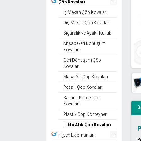
–
Çöp Kovaları
İç Mekan Çöp Kovaları
Dış Mekan Çöp Kovaları
Sigaralık ve Ayaklı Küllük
Ahşap Geri Dönüşüm
Kovaları
Geri Dönüşüm Çöp
Kovaları
Masa Altı Çöp Kovaları
Pedallı Çöp Kovaları
Sallanır Kapak Çöp
Kovaları
Ü
Plastik Çöp Konteynerı
Tıbbi Atık Çöp Kovaları
P
+
Hijyen Ekipmanları
Pe