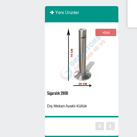
Yeni Ürünler
YENİ
YENİ
Sigaralık 280A
Siyah
aklı Küllük
Ayaklı Küllük
Yıkanabilir