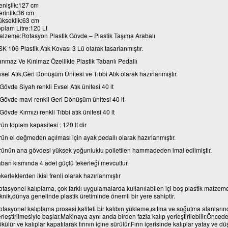
enişlik:127 cm
erinlik:36 cm
ükseklik:63 cm
plam Litre:120 Lt
alzeme:Rotasyon Plastik Gövde – Plastik Taşıma Arabalı
K 106 Plastik Atık Kovası 3 Lü olarak tasarlanmıştır.
nmaz Ve Kırılmaz Özellikte Plastik Tabanlı Pedallı
sel Atık,Geri Dönüşüm Ünitesi ve Tıbbi Atık olarak hazırlanmıştır.
Gövde Siyah renkli Evsel Atık ünitesi 40 lt
.Gövde mavi renkli Geri Dönüşüm ünitesi 40 lt
Gövde Kırmızı renkli Tıbbi atık ünitesi 40 lt
ün toplam kapasitesi : 120 lt dir
ün el değmeden açılması için ayak pedallı olarak hazırlanmıştır.
rünün ana gövdesi yüksek yoğunluklu polietilen hammadeden imal edilmiştir.
ban kısmında 4 adet güçlü tekerleği mevcuttur.
kerleklerden ikisi frenli olarak hazırlanmıştır
tasyonel kalıplama, çok farklı uygulamalarda kullanılabilen içi boş plastik malzeme
knik,dünya genelinde plastik üretiminde önemli bir yere sahiptir.
tasyonel kalıplama prosesi,kaliteli bir kalıbın yükleme,ısıtma ve soğutma alanları
rleştirilmesiyle başlar.Makinaya aynı anda birden fazla kalıp yerleştirilebilir.Öncede
külür ve kalıplar kapatılarak fırının içine sürülür.Fırın içerisinde kalıplar yatay 