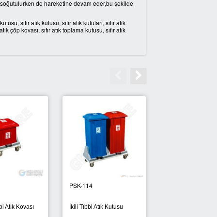
ıp soğutulurken de hareketine devam eder,bu şekilde
tusu, sıfır atık kutusu, sıfır atık kutuları, sıfır atık
tık çöp kovası, sıfır atık toplama kutusu, sıfır atık
PSK-113
PSK-109
Ayrışım Sıfır Atık Çöp
Tıbbi Atık Kutusu
Kutuları