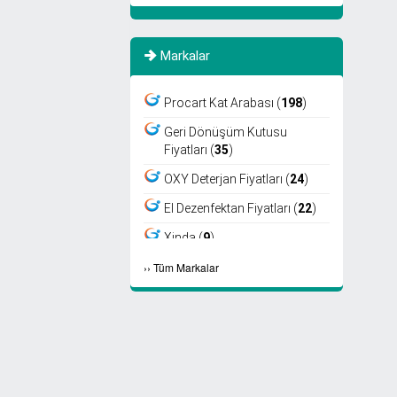
Markalar
Procart Kat Arabası (
198
)
Geri Dönüşüm Kutusu
Fiyatları (
35
)
OXY Deterjan Fiyatları (
24
)
El Dezenfektan Fiyatları (
22
)
Xinda (
9
)
›
›
Tüm Markalar
Viper (
8
)
Fantom (
7
)
Sıfır Atık Kutusu Fiyatları (
6
)
Ayaklı Küllük Fiyatları (
4
)
Select Kağıt Havlu (
4
)