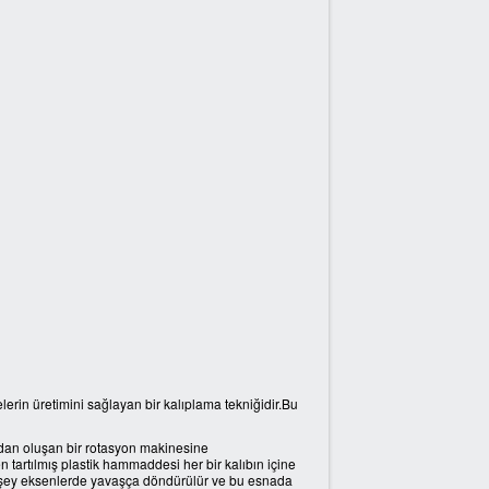
lerin üretimini sağlayan bir kalıplama tekniğidir.Bu
ndan oluşan bir rotasyon makinesine
n tartılmış plastik hammaddesi her bir kalıbın içine
ve düşey eksenlerde yavaşça döndürülür ve bu esnada