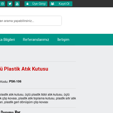
Üye Girişi
Kayıt Ol
 Bilgileri
Referanslarımız
İletişim
ü Plastik Atık Kutusu
PSK-106
 Kodu:
plastik atık kutusu, üçlü plastik tıbbi atık kutusu, üçlü
ik çöp kovası, plastik atık toplama kutusu, plastik sıfır atık
arı, plastik geri dönüşüm çöp kovası
 Durumu:
Var