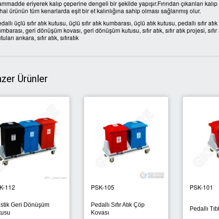
mmadde eriyerek kalıp çeperine dengeli bir şekilde yapışır.Fırından çıkarılan kal
hai ürünün tüm kenarlarda eşit bir et kalınlığına sahip olması sağlanmış olur.
dallı üçlü sıfır atık kutusu, üçlü sıfır atık kumbarası, üçlü atık kutusu, pedallı sıfır atık ku
mbarası, geri dönüşüm kovası, geri dönüşüm kutusu, sıfır atık, sıfır atık projesi, sıfır a
tuları ankara, sıfır atık, sıfıratık
zer Ürünler
PSK-114
PSK-103
 Atık Kovası
İkili Tıbbi Atık Kutusu
Üçlü Ayrışım Kovası