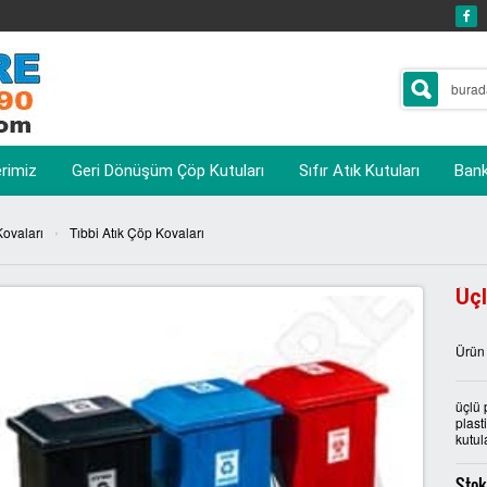
erimiz
Geri Dönüşüm Çöp Kutuları
Sıfır Atık Kutuları
Banka
›
ovaları
Tıbbi Atık Çöp Kovaları
Üçl
Ürün
üçlü 
plast
kutul
Stok