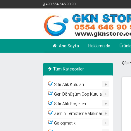
+90 554 646 90 90
Ana Sayfa
Hakkımızda
Ürünl
Çöp K
Tüm Kategoriler
+
Sıfır Atık Kutuları
+
Geri Dönüşüm Çöp Kutuları
+
Sıfır Atık Poşetleri
+
Zemin Temizleme Makinası
+
Galoşmatik