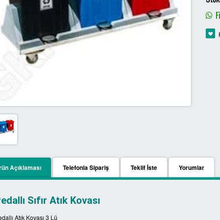
Fi
rün Açıklaması
Telefonla Sipariş
Teklif İste
Yorumlar
edallı Sıfır Atık Kovası
dallı Atık Kovası 3 Lü