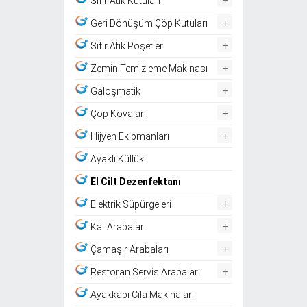
Sıfır Atık Kutuları
+
Geri Dönüşüm Çöp Kutuları
+
Sıfır Atık Poşetleri
+
Zemin Temizleme Makinası
+
Galoşmatik
+
Çöp Kovaları
+
Hijyen Ekipmanları
Ayaklı Küllük
El Cilt Dezenfektanı
+
Elektrik Süpürgeleri
+
Kat Arabaları
+
Çamaşır Arabaları
+
Restoran Servis Arabaları
Ayakkabı Cila Makinaları