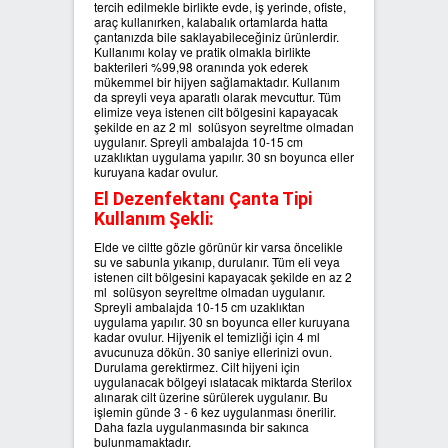
tercih edilmekle birlikte evde, iş yerinde, ofiste,
araç kullanırken, kalabalık ortamlarda hatta
çantanızda bile saklayabileceğiniz ürünlerdir.
Kullanımı kolay ve pratik olmakla birlikte
bakterileri %99,98 oranında yok ederek
mükemmel bir hijyen sağlamaktadır. Kullanım
da spreyli veya aparatlı olarak mevcuttur. Tüm
elimize veya istenen cilt bölgesini kapayacak
şekilde en az 2 ml solüsyon seyreltme olmadan
uygulanır. Spreyli ambalajda 10-15 cm
uzaklıktan uygulama yapılır. 30 sn boyunca eller
kuruyana kadar ovulur.
El Dezenfektanı Çanta Tipi
Kullanım Şekli:
Elde ve ciltte gözle görünür kir varsa öncelikle
su ve sabunla yıkanıp, durulanır. Tüm eli veya
istenen cilt bölgesini kapayacak şekilde en az 2
ml solüsyon seyreltme olmadan uygulanır.
Spreyli ambalajda 10-15 cm uzaklıktan
uygulama yapılır. 30 sn boyunca eller kuruyana
kadar ovulur. Hijyenik el temizliği için 4 ml
avucunuza dökün. 30 saniye ellerinizi ovun.
Durulama gerektirmez. Cilt hijyeni için
uygulanacak bölgeyi ıslatacak miktarda Sterilox
alınarak cilt üzerine sürülerek uygulanır. Bu
işlemin günde 3 - 6 kez uygulanması önerilir.
Daha fazla uygulanmasında bir sakınca
bulunmamaktadır.