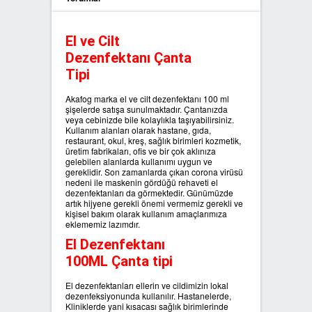
SIFIR ATIK ÇÖP POŞETLERİ
El ve Cilt
Dezenfektanı Çanta
SIFIR ATIK GERİ DÖNÜŞÜM
Tipi
KUTULARI
Akafog marka el ve cilt dezenfektanı 100 ml
şişelerde satışa sunulmaktadır. Çantanızda
veya cebinizde bile kolaylıkla taşıyabilirsiniz.
Kullanım alanları olarak hastane, gıda,
restaurant, okul, kreş, sağlık birimleri kozmetik,
üretim fabrikaları, ofis ve bir çok aklınıza
gelebilen alanlarda kullanımı uygun ve
gereklidir. Son zamanlarda çıkan corona virüsü
nedeni ile maskenin gördüğü rehaveti el
dezenfektanları da görmektedir. Günümüzde
artık hijyene gerekli önemi vermemiz gerekli ve
kişisel bakım olarak kullanım amaçlarımıza
eklememiz lazımdır.
El Dezenfektanı
100ML Çanta tipi
El dezenfektanları ellerin ve cildimizin lokal
dezenfeksiyonunda kullanılır. Hastanelerde,
Kliniklerde yani kısacası sağlık birimlerinde