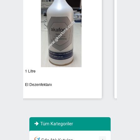
100ML
1 
El Dezenfektanı Ankara
El
Tüm Kategoriler
+