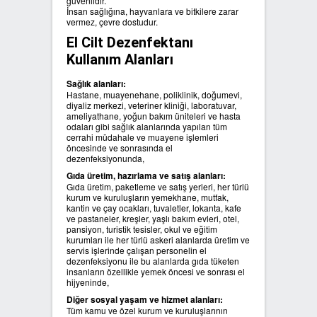
güvenlidir.
İnsan sağlığına, hayvanlara ve bitkilere zarar
vermez, çevre dostudur.
El Cilt Dezenfektanı
Kullanım Alanları
Sağlık alanları:
Hastane, muayenehane, poliklinik, doğumevi,
diyaliz merkezi, veteriner kliniği, laboratuvar,
ameliyathane, yoğun bakım üniteleri ve hasta
odaları gibi sağlık alanlarında yapılan tüm
cerrahi müdahale ve muayene işlemleri
öncesinde ve sonrasında el
dezenfeksiyonunda,
Gıda üretim, hazırlama ve satış alanları:
Gıda üretim, paketleme ve satış yerleri, her türlü
kurum ve kuruluşların yemekhane, mutfak,
kantin ve çay ocakları, tuvaletler, lokanta, kafe
ve pastaneler, kreşler, yaşlı bakım evleri, otel,
pansiyon, turistik tesisler, okul ve eğitim
kurumları ile her türlü askeri alanlarda üretim ve
servis işlerinde çalışan personelin el
dezenfeksiyonu ile bu alanlarda gıda tüketen
insanların özellikle yemek öncesi ve sonrası el
hijyeninde,
Diğer sosyal yaşam ve hizmet alanları:
Tüm kamu ve özel kurum ve kuruluşlarının