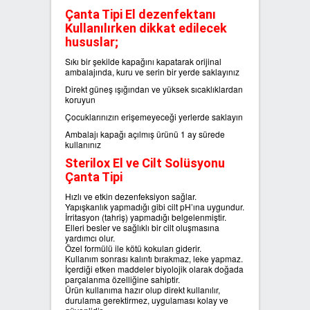
Çanta Tipi El dezenfektanı
Kullanılırken dikkat edilecek
hususlar;
Sıkı bir şekilde kapağını kapatarak orijinal
ambalajında, kuru ve serin bir yerde saklayınız
Direkt güneş ışığından ve yüksek sıcaklıklardan
koruyun
Çocuklarınızın erişemeyeceği yerlerde saklayın
Ambalajı kapağı açılmış ürünü 1 ay sürede
kullanınız
Sterilox El ve Cilt Solüsyonu
Çanta Tipi
Hızlı ve etkin dezenfeksiyon sağlar.
Yapışkanlık yapmadığı gibi cilt pH’ına uygundur.
İrritasyon (tahriş) yapmadığı belgelenmiştir.
Elleri besler ve sağlıklı bir cilt oluşmasına
yardımcı olur.
Özel formülü ile kötü kokuları giderir.
Kullanım sonrası kalıntı bırakmaz, leke yapmaz.
İçerdiği etken maddeler biyolojik olarak doğada
parçalanma özelliğine sahiptir.
Ürün kullanıma hazır olup direkt kullanılır,
durulama gerektirmez, uygulaması kolay ve