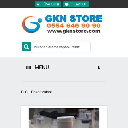
Üye Girişi
Kayıt Ol
MENU
HAKKIMIZDA
El Cilt Dezenfektanı
ÜRÜNLERİMİZ
GERİ DÖNÜŞÜM ÇÖP KUTULARI
2Lİ GERİ DÖNÜŞÜM KUTULARI
SIFIR ATIK KUTULARI