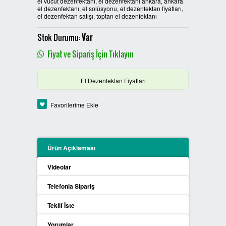
el vücut dezenfektanı, el dezenfektanı ankara, ankara
el dezenfektanı, el solüsyonu, el dezenfektan fiyatları,
PLASTİK SIFIR ATIK KUTULARI
el dezenfektan satışı, toptan el dezenfektanı
Stok Durumu:
Var
BOYALI SIFIR ATIK KUTULARI
Fiyat ve Sipariş İçin Tıklayın
METAL SIFIR ATIK KUTULARI
El Dezenfektan Fiyatları
ÖZEL ÜRETİM SIFIR ATIK
KUTULARI
Favorilerime Ekle
PROCYCLE SIFIR ATIK
KUTULARI
Ürün Açıklaması
PİL ATIK KUTULARI
Videolar
SIFIR ATIK KONTEYNERLARI
Telefonla Sipariş
Teklif İste
SIFIR ATIK BİLGİLENDİRME
PANOSU
Yorumlar