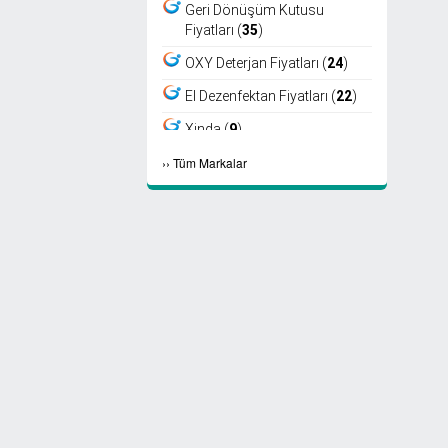
Geri Dönüşüm Kutusu
Fiyatları (
35
)
OXY Deterjan Fiyatları (
24
)
El Dezenfektan Fiyatları (
22
)
Xinda (
9
)
›
›
Tüm Markalar
Viper (
8
)
Fantom (
7
)
Sıfır Atık Kutusu Fiyatları (
6
)
Ayaklı Küllük Fiyatları (
4
)
Select Kağıt Havlu (
4
)
Select Peçete (
3
)
Etap Fön (
2
)
Marathon Peçete (
2
)
Maske Fiyatları (
2
)