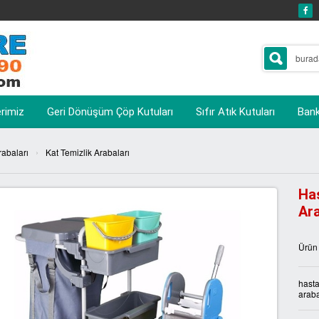
erimiz
Geri Dönüşüm Çöp Kutuları
Sıfır Atık Kutuları
Banka
›
rabaları
Kat Temizlik Arabaları
Ha
Ar
Ürün
hasta
arab