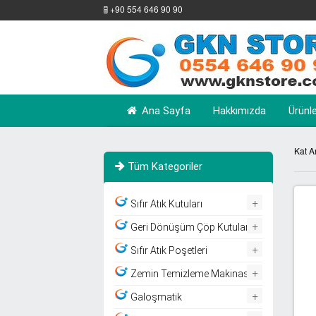
+90 554 646 90 90
Ana Sayfa
Hakkımızda
Ürünl
Kat A
Tüm Kategoriler
+
Sıfır Atık Kutuları
+
Geri Dönüşüm Çöp Kutuları
+
Sıfır Atık Poşetleri
+
Zemin Temizleme Makinası
+
Galoşmatik