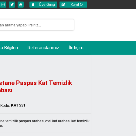
Üye Girişi
Kayıt Ol
 Bilgileri
Referanslarımız
İletişim
stane Paspas Kat Temizlik
abası
KAT 551
 Kodu:
ne temizlik paspas arabası,otel kat arabası,kat temizlik
ası