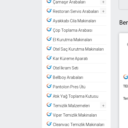
+
Çamaşır Arabaları
+
Restoran Servis Arabaları
Ayakkabı Cila Makinaları
Ben
Çöp Toplama Arabası
El Kurutma Makinaları
Otel Saç Kurutma Makinaları
Kar Küreme Aparatı
Otel İkram Seti
Bellboy Arabaları
TE
Pantolon Pres Ütü
Atık Yağ Toplama Kutusu
Te
+
Temizlik Malzemeleri
Viper Temizlik Makinaları
Cleanvac Temizlik Makinaları