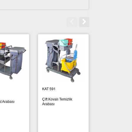
KAT 591
KAT 801
Çift Kovalı Temizlik
t Arabası
Brandalı Paspas A
Arabası