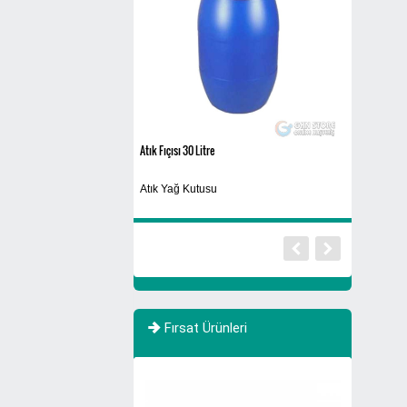
Atık Fıçısı 30 Litre
Siyah
Atık Yağ Kutusu
Yıkanabilir
Fırsat Ürünleri