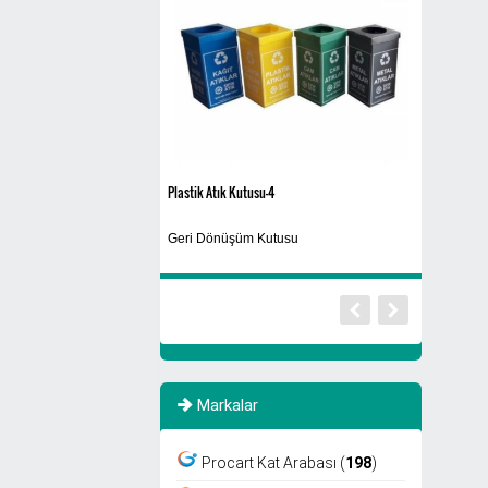
Plastik Atık Kutusu-4
30 Kg
 Makinası
Geri Dönüşüm Kutusu
Bulaşık Maki
Markalar
Procart Kat Arabası (
198
)