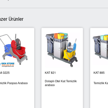
zer Ürünler
M-3225
KAT 821
KAT 885
Dolaplı Otel Kat Temizlik
mizlik Paspas Arabası
Temizlik Ka
arabası