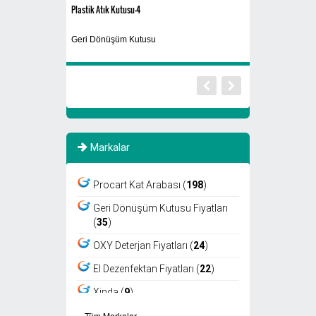
Plastik Atık Kutusu-4
Siyah
Geri Dönüşüm Kutusu
Yıkanabilir Maske
Markalar
Procart Kat Arabası (
198
)
Geri Dönüşüm Kutusu Fiyatları
(
35
)
OXY Deterjan Fiyatları (
24
)
El Dezenfektan Fiyatları (
22
)
Xinda (
9
)
›
›
Tüm Markalar
Viper (
8
)