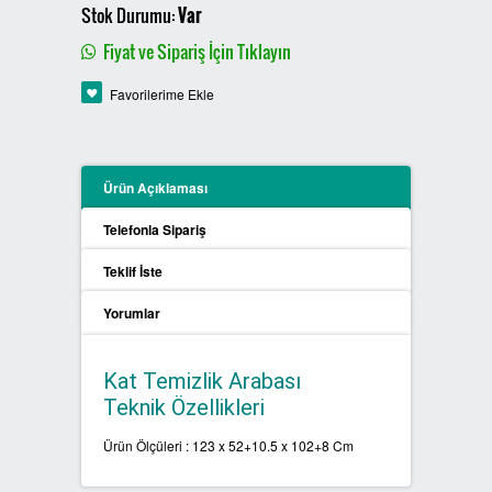
Stok Durumu:
Var
PLASTİK SIFIR ATIK KUTULARI
Fiyat ve Sipariş İçin Tıklayın
BOYALI SIFIR ATIK KUTULARI
Favorilerime Ekle
METAL SIFIR ATIK KUTULARI
Ürün Açıklaması
ÖZEL ÜRETİM SIFIR ATIK
KUTULARI
Telefonla Sipariş
PROCYCLE SIFIR ATIK
Teklif İste
KUTULARI
Yorumlar
PİL ATIK KUTULARI
Kat Temizlik Arabası
SIFIR ATIK KONTEYNERLARI
Teknik Özellikleri
Ürün Ölçüleri : 123 x 52+10.5 x 102+8 Cm
SIFIR ATIK BİLGİLENDİRME
PANOSU