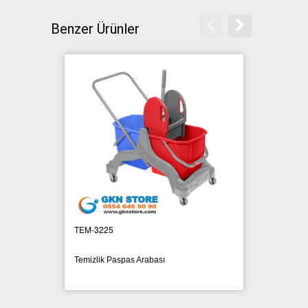
Benzer Ürünler
SIFIR ATIK ÇÖP POŞETLERİ
SIFIR ATIK GERİ DÖNÜŞÜM
KUTULARI
TEM-3225
KAT 82
Temizlik Paspas Arabası
Dolaplı