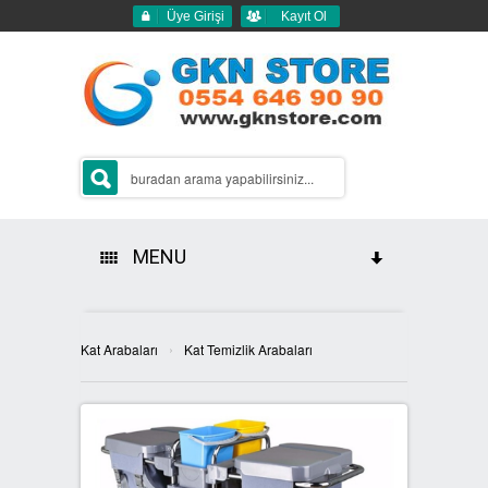
Üye Girişi
Kayıt Ol
MENU
HAKKIMIZDA
›
Kat Arabaları
Kat Temizlik Arabaları
ÜRÜNLERİMİZ
GERİ DÖNÜŞÜM ÇÖP KUTULARI
2Lİ GERİ DÖNÜŞÜM KUTULARI
SIFIR ATIK KUTULARI