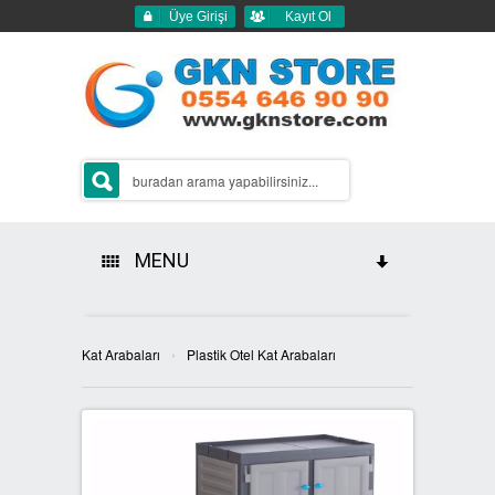
Üye Girişi
Kayıt Ol
MENU
HAKKIMIZDA
›
Kat Arabaları
Plastik Otel Kat Arabaları
ÜRÜNLERİMİZ
GERİ DÖNÜŞÜM ÇÖP KUTULARI
2Lİ GERİ DÖNÜŞÜM KUTULARI
SIFIR ATIK KUTULARI