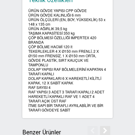
Teknik Özellikleri
ÜRÜN GÖVDE YAPISI CPP GÖVDE
SIFIR ATIK ÇÖP POŞETLERİ
ÜRÜN GÖVDE KALINLIĞI 6 mm
ÜRÜN ÖLÇÜLERİ (EN, BOY, YÜKSEKLİK) 53 x
148 x 135 cm
SIFIR ATIK GERİ DÖNÜŞÜM
ÜRÜN AĞIRLIK 39,5 kg
TAŞIMA KAPASİTESİ 350 kg
KUTULARI
ÇÖP BÖLMESİ ÖZELLİĞİ IMPERTEX 420
BRANDA
ÇÖP BÖLME HACMİ 120 lt
TEKERLEKLER 4 X Ø150 mm FRENLİ, 2 X
Ø150 mm FRENSİZ, 1 X Ø150 mm ORTA,
GÖVDE PLASTİK, SIRT KAUÇUK VE
TAMPONLU
DOLAP YAPISI RAF BÖLMELERİNİ KAPATAN 4
TARAFI KAPALI
DOLAP KAPAKLARI 6 X HAREKETLİ KİLİTLİ
KAPAK, 12 X SABİT KAPAK
RAF SAYISI 4
RAF YAPISI 3 ADET 3 TARAFI KAPALI 2 ADET
HAREKETLİ KAPAKLI RAF VE 1 ADET 4
TARAFI AÇIK ÜST RAF
İTME SAPI BİR TARAFLI AYRILABİLİR VE BİR
TARAFI GÖVDEYE SABİT
Benzer Ürünler