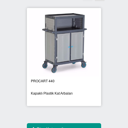
PROCART 440
PROCA
Kapaklı Plastik Kat Arbaları
Brandal