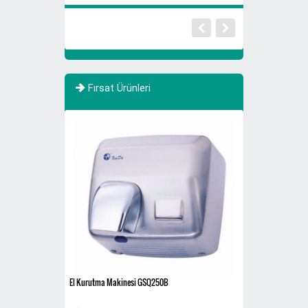
Fırsat Ürünleri
YENİ
El Kurutma Makinesi GSQ250B
608A3