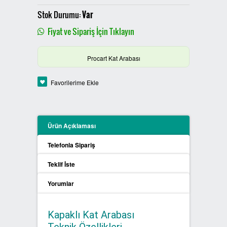
PLASTİK SIFIR ATIK KUTULARI
Stok Durumu:
Var
Fiyat ve Sipariş İçin Tıklayın
BOYALI SIFIR ATIK KUTULARI
Procart Kat Arabası
METAL SIFIR ATIK KUTULARI
Favorilerime Ekle
ÖZEL ÜRETİM SIFIR ATIK
KUTULARI
PROCYCLE SIFIR ATIK
Ürün Açıklaması
KUTULARI
Telefonla Sipariş
PİL ATIK KUTULARI
Teklif İste
Yorumlar
SIFIR ATIK KONTEYNERLARI
SIFIR ATIK BİLGİLENDİRME
Kapaklı Kat Arabası
PANOSU