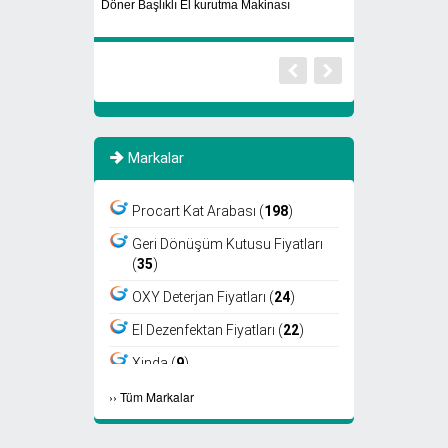
Döner Başlıklı El kurutma Makinası
Cam Atık Kutusu
Markalar
Procart Kat Arabası (
198
)
Geri Dönüşüm Kutusu Fiyatları
(
35
)
OXY Deterjan Fiyatları (
24
)
El Dezenfektan Fiyatları (
22
)
Xinda (
9
)
›
›
Tüm Markalar
Viper (
8
)
Fantom (
7
)