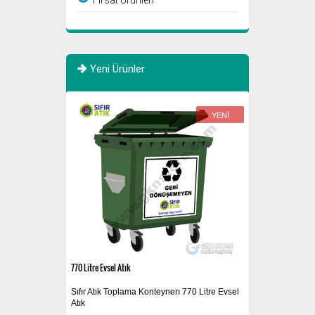
Yeni Ürünler
YENİ
YENİ
770 Litre Evsel Atık
Atık Fıçısı 30 Litre
Sıfır Atık Toplama Konteynerı 770 Litre Evsel
Atık Yağ Kutusu
Atık