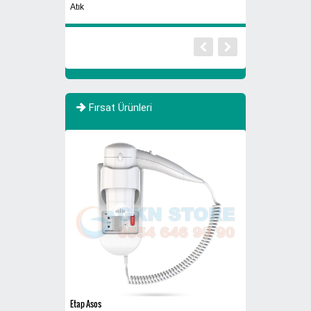
Dış Mekan Ayaklı 
Atık
Fırsat Ürünleri
Etap Asos
Sigaralık 280B