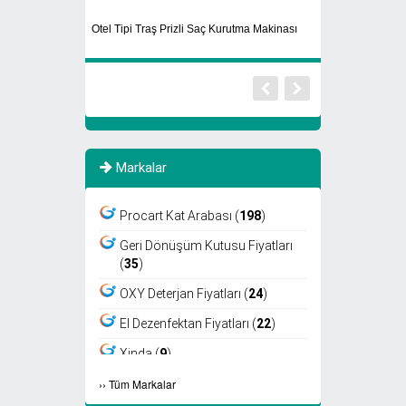
Otel Tipi Traş Prizli Saç Kurutma Makinası
Dış Mekan Ayaklı 
Markalar
Procart Kat Arabası (
198
)
Geri Dönüşüm Kutusu Fiyatları
(
35
)
OXY Deterjan Fiyatları (
24
)
El Dezenfektan Fiyatları (
22
)
Xinda (
9
)
›
›
Tüm Markalar
Viper (
8
)