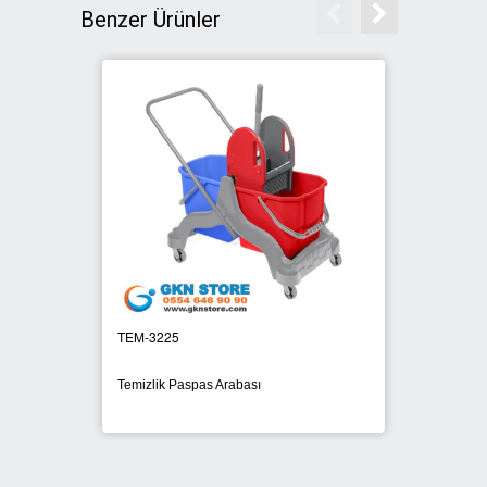
Benzer Ürünler
SIFIR ATIK ÇÖP POŞETLERİ
SIFIR ATIK GERİ DÖNÜŞÜM
KUTULARI
TEM-3225
KAT 82
Temizlik Paspas Arabası
Dolaplı