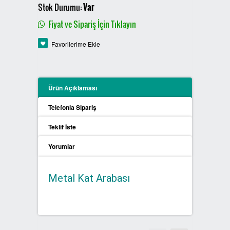
Stok Durumu:
Var
PLASTİK SIFIR ATIK KUTULARI
Fiyat ve Sipariş İçin Tıklayın
BOYALI SIFIR ATIK KUTULARI
Favorilerime Ekle
METAL SIFIR ATIK KUTULARI
Ürün Açıklaması
ÖZEL ÜRETİM SIFIR ATIK
KUTULARI
Telefonla Sipariş
PROCYCLE SIFIR ATIK
Teklif İste
KUTULARI
Yorumlar
PİL ATIK KUTULARI
Metal Kat Arabası
SIFIR ATIK KONTEYNERLARI
SIFIR ATIK BİLGİLENDİRME
PANOSU