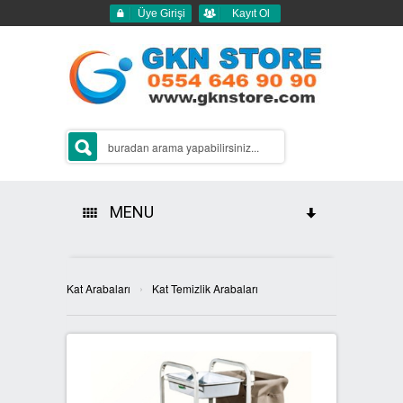
Üye Girişi
Kayıt Ol
MENU
HAKKIMIZDA
›
Kat Arabaları
Kat Temizlik Arabaları
ÜRÜNLERİMİZ
GERİ DÖNÜŞÜM ÇÖP KUTULARI
2Lİ GERİ DÖNÜŞÜM KUTULARI
SIFIR ATIK KUTULARI