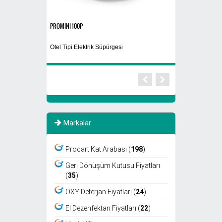
PROMINI 100P
El Kurutma Makines
Kurutma Makinası
Otel Tipi Elektrik Süpürgesi
Döner Başlıklı El 
Markalar
Procart Kat Arabası (
198
)
Geri Dönüşüm Kutusu Fiyatları
(
35
)
OXY Deterjan Fiyatları (
24
)
El Dezenfektan Fiyatları (
22
)