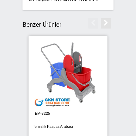
SIFIR ATIK ÇÖP POŞETLERİ
Benzer Ürünler
SIFIR ATIK GERİ DÖNÜŞÜM
KUTULARI
TEM-3225
KAT 82
Temizlik Paspas Arabası
Dolaplı