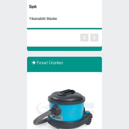
Siyah
Sigaralık 280A
rı 770 Litre Evsel
Yıkanabilir Maske
Ayaklı Küllük
Fırsat Ürünleri