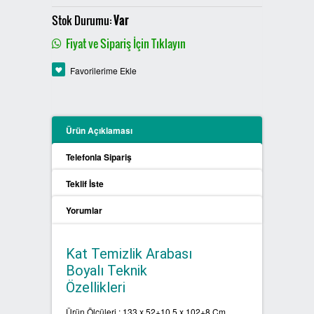
PLASTİK SIFIR ATIK KUTULARI
Stok Durumu:
Var
Fiyat ve Sipariş İçin Tıklayın
BOYALI SIFIR ATIK KUTULARI
Favorilerime Ekle
METAL SIFIR ATIK KUTULARI
ÖZEL ÜRETİM SIFIR ATIK
Ürün Açıklaması
KUTULARI
Telefonla Sipariş
PROCYCLE SIFIR ATIK
Teklif İste
KUTULARI
Yorumlar
PİL ATIK KUTULARI
Kat Temizlik Arabası
SIFIR ATIK KONTEYNERLARI
Boyalı Teknik
Özellikleri
SIFIR ATIK BİLGİLENDİRME
PANOSU
Ürün Ölçüleri : 133 x 52+10.5 x 102+8 Cm