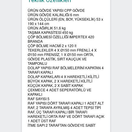
Teknik Özellikleri
ÜRÜN GÖVDE YAPISI CPP GÖVDE
SIFIR ATIK ÇÖP POŞETLERİ
ÜRÜN GÖVDE KALINLIĞI 6 mm
ÜRÜN ÖLÇÜLERİ (EN, BOY, YÜKSEKLİK) 53 x
190 x 144 cm
SIFIR ATIK GERİ DÖNÜŞÜM
ÜRÜN AĞIRLIK 51,6 kg
TAŞIMA KAPASİTESİ 450 kg
KUTULARI
ÇÖP BÖLMESİ ÖZELLİĞİ IMPERTEX 420
BRANDA
ÇÖP BÖLME HACMİ 2 x 120 lt
TEKERLEKLER 4 X Ø150 mm FRENLİ, 4 X
Ø150 mm FRENSİZ, 1 X Ø150 mm ORTA,
GÖVDE PLASTİK, SIRT KAUÇUK VE
TAMPONLU
DOLAP YAPISI RAF BÖLMELERİNİ KAPATAN 4
TARAFI KAPALI
DOLAP KAPAKLARI 4 X HAREKETLİ KİLİTLİ
BÜYÜK KAPAK, 2 X HAREKETLİ KİLİTLİ
KÜÇÜK KAPAK, 2 X SABİT KAPAK
ÇEKMECE 4 ADET SEPERATÖRLÜ VE
KAPAKLI
RAF SAYISI 5
RAF YAPISI DÖRT TARAFI KAPALI 1 ADET ALT
RAF, 2 TARAFA AYRILMIŞ 4 ADET TEPSİ TİPİ
RAF, ÜÇ TARAFI KAPALI BİR TARAFI
HAREKETLİ ORTA RAF VE DÖRT TARAFI AÇIK
1 ADET ÜST RAF
İTME SAPI 2 TARAFTAN GÖVDEYE SABİT