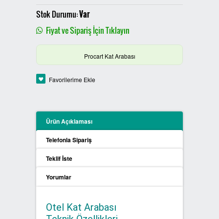
PLASTİK SIFIR ATIK KUTULARI
Stok Durumu:
Var
Fiyat ve Sipariş İçin Tıklayın
BOYALI SIFIR ATIK KUTULARI
Procart Kat Arabası
METAL SIFIR ATIK KUTULARI
Favorilerime Ekle
ÖZEL ÜRETİM SIFIR ATIK
KUTULARI
PROCYCLE SIFIR ATIK
Ürün Açıklaması
KUTULARI
Telefonla Sipariş
PİL ATIK KUTULARI
Teklif İste
Yorumlar
SIFIR ATIK KONTEYNERLARI
SIFIR ATIK BİLGİLENDİRME
Otel Kat Arabası
PANOSU