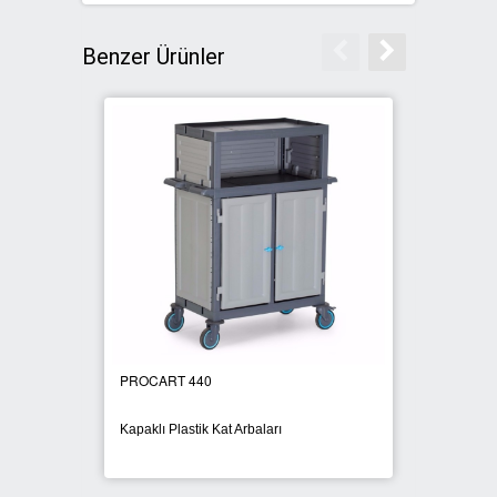
Benzer Ürünler
PROCART 440
PROCA
Kapaklı Plastik Kat Arbaları
Brandal