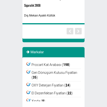
Sigaralık 280B
HUSQVARNA 120
i
Dış Mekan Ayaklı Küllük
Yaprak Toplama M
Markalar
Procart Kat Arabası (
198
)
Geri Dönüşüm Kutusu Fiyatları
(
35
)
OXY Deterjan Fiyatları (
24
)
El Dezenfektan Fiyatları (
22
)
Xinda (
9
)