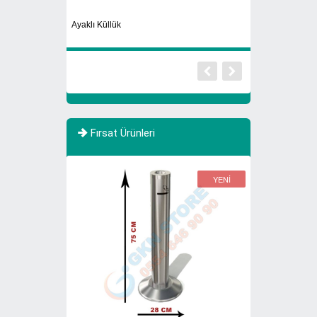
Sıfır Atık Toplama 
Ayaklı Küllük
Atık
Fırsat Ürünleri
YENİ