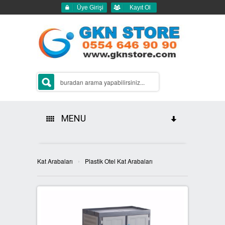
Üye Girişi
Kayıt Ol
MENU
HAKKIMIZDA
›
Kat Arabaları
Plastik Otel Kat Arabaları
ÜRÜNLERİMİZ
GERİ DÖNÜŞÜM ÇÖP KUTULARI
2Lİ GERİ DÖNÜŞÜM KUTULARI
SIFIR ATIK KUTULARI